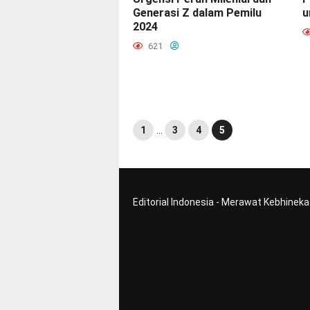
Generasi Z dalam Pemilu
u
2024
621
1
…
3
4
5
Editorial Indonesia - Merawat Kebhinek