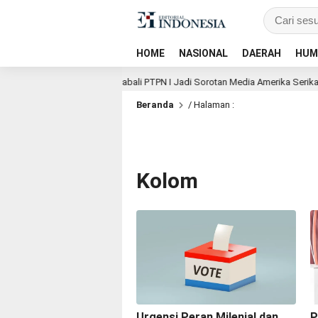
HOME
NASIONAL
DAERAH
HUM
mosi Global, Kebun Rancabali PTPN I Jadi Sorotan Media Amerika Serikat
Beranda
/ Halaman :
Kolom
Urgensi Peran Milenial dan
P