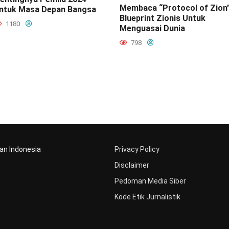
Membaca “Protocol of Zion”
ntuk Masa Depan Bangsa
Blueprint Zionis Untuk
1180
Menguasai Dunia
798
aan Indonesia
Privacy Policy
Disclaimer
Pedoman Media Siber
Kode Etik Jurnalistik