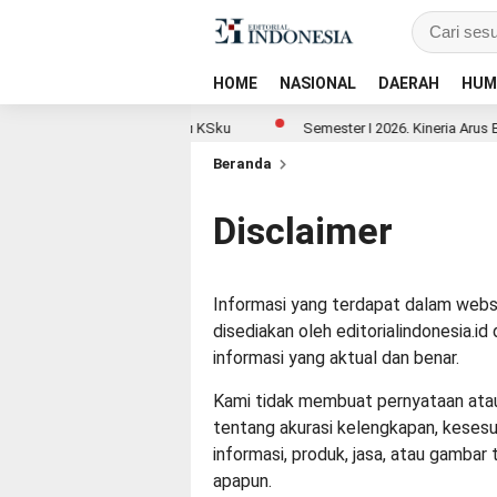
HOME
NASIONAL
DAERAH
HUM
M BCA Lewat Mobile Banking KSku
Semester I 2026, Kinerja Arus Ba
Beranda
Disclaimer
Informasi yang terdapat dalam websit
disediakan oleh
editorialindonesia.id
d
informasi yang aktual dan benar.
Kami tidak membuat pernyataan atau 
tentang akurasi kelengkapan, kesesu
informasi, produk, jasa, atau gambar 
apapun.