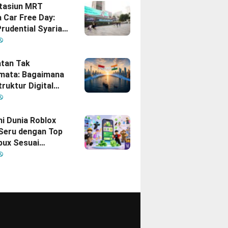
Stasiun MRT
 Car Free Day:
rudential Syariah
akan yang Nomor
i Hati Keluarga
sia
tan Tak
mata: Bagaimana
truktur Digital
Diam
inisikan Ulang
gan Indonesia–
hi Dunia Roblox
 Seru dengan Top
bux Sesuai
uhan