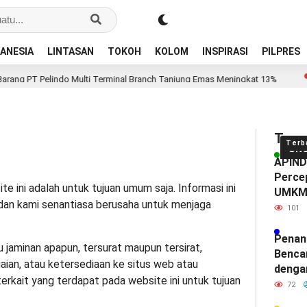
ANESIA
LINTASAN
TOKOH
KOLOM
INSPIRASI
PILPRES
rang PT Pelindo Multi Terminal Branch Tanjung Emas Meningkat 13%
Tren
Terb
UN
APINDO
Percep
e ini adalah untuk tujuan umum saja. Informasi ini
UMK
an kami senantiasa berusaha untuk menjaga
101
Penan
jaminan apapun, tersurat maupun tersirat,
Benca
aian, atau ketersediaan ke situs web atau
denga
terkait yang terdapat pada website ini untuk tujuan
72