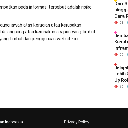
Dari 
patkan pada informasi tersebut adalah risiko
hingga
Cara P
Meray
71
gung jawab atas kerugian atau kerusakan
Satu d
dak langsung atau kerusakan apapun yang timbul
Indone
Jemba
yang timbul dari penggunaan website ini.
Kasat
Infras
Diam-
70
Mendef
Hubun
Jelaja
India
Lebih
Up Ro
Kebut
69
aan Indonesia
Privacy Policy