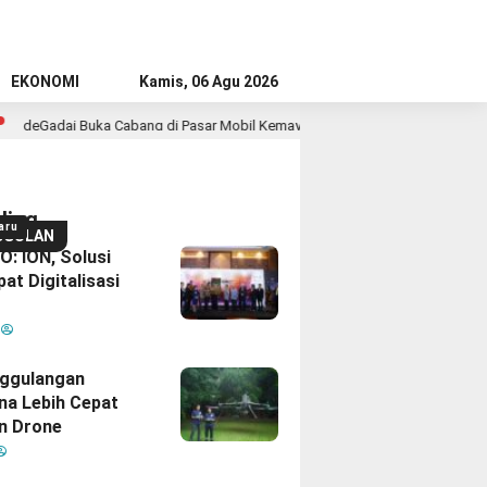
EKONOMI
Kamis, 06 Agu 2026
deGadai Buka Cabang di Pasar Mobil Kemayoran, Kucurkan Pinjaman hingga 
ding
aru
GGULAN
: ION, Solusi
at Digitalisasi
M
ggulangan
na Lebih Cepat
n Drone