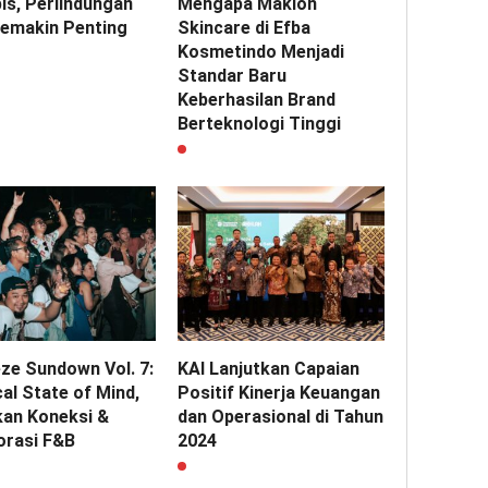
is, Perlindungan
Mengapa Maklon
Semakin Penting
Skincare di Efba
Kosmetindo Menjadi
Standar Baru
Keberhasilan Brand
Berteknologi Tinggi
ze Sundown Vol. 7:
KAI Lanjutkan Capaian
al State of Mind,
Positif Kinerja Keuangan
kan Koneksi &
dan Operasional di Tahun
orasi F&B
2024