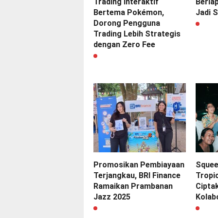
Trading Interaktif
Berlap
Bertema Pokémon,
Jadi 
Dorong Pengguna
Trading Lebih Strategis
dengan Zero Fee
Promosikan Pembiayaan
Squee
Terjangkau, BRI Finance
Tropic
Ramaikan Prambanan
Cipta
Jazz 2025
Kolab