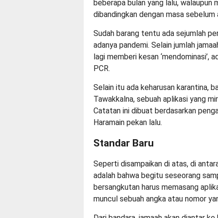
beberapa bulan yang lalu, walaupun 
dibandingkan dengan masa sebelum 
Sudah barang tentu ada sejumlah p
adanya pandemi. Selain jumlah jamaah
lagi memberi kesan ‘mendominasi’, a
PCR.
Selain itu ada keharusan karantina, 
Tawakkalna, sebuah aplikasi yang miri
Catatan ini dibuat berdasarkan penga
Haramain pekan lalu.
Standar Baru
Seperti disampaikan di atas, di an
adalah bahwa begitu seseorang samp
bersangkutan harus memasang aplika
muncul sebuah angka atau nomor yan
Dari bandara, jamaah akan diantar ke