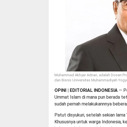
Muhammad Akhyar Adnan, adalah Dosen Prog
dan Bisnis Universitas Muhammadiyah Yogy
OPINI | EDITORIAL INDONESIA
— Pe
Ummat Islam di mana pun berada te
sudah pernah melakukannnya beberap
Patut disyukuri, setelah sekian lama ‘
Khususnya untuk warga Indonesia, ke