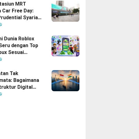
Stasiun MRT
 Car Free Day:
rudential Syariah
akan yang Nomor
i Hati Keluarga
sia
hi Dunia Roblox
 Seru dengan Top
bux Sesuai
uhan
tan Tak
mata: Bagaimana
truktur Digital
Diam
inisikan Ulang
gan Indonesia–