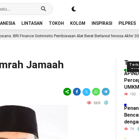
ANESIA
LINTASAN
TOKOH
KOLOM
INSPIRASI
PILPRES
nce Optimistis Pembiayaan Alat Berat Berlanjut hingga Akhir 2026
D
Umrah Jamaah
Tren
Terb
UN
APINDO
Percep
UMK
102
669
Penan
Benca
denga
74