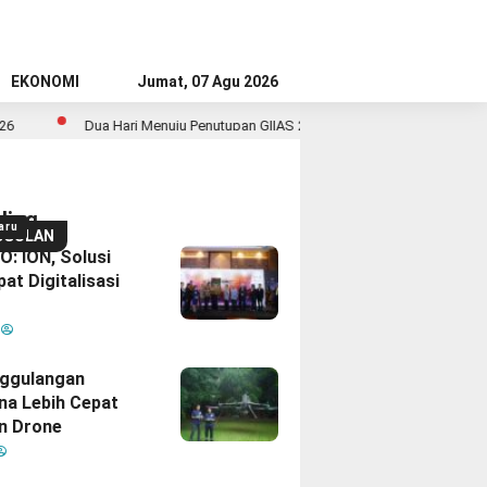
EKONOMI
Jumat, 07 Agu 2026
ua Hari Menuju Penutupan GIIAS 2026, Sudah Siap Wujudkan Mobil Impian Be
ding
aru
GGULAN
: ION, Solusi
at Digitalisasi
M
ggulangan
na Lebih Cepat
n Drone