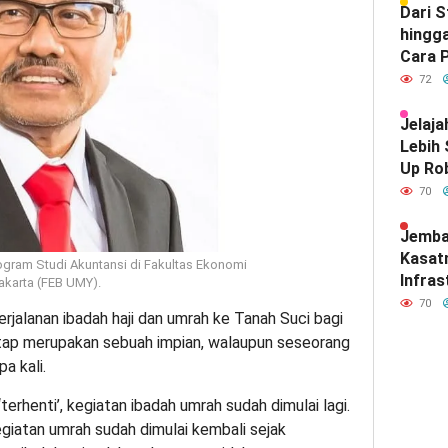
Dari 
hingga
Cara P
Meray
72
Satu d
Indone
Jelaja
Lebih
Up Ro
Kebut
70
Jemba
Kasat
ram Studi Akuntansi di Fakultas Ekonomi
Infras
akarta (FEB UMY).
Diam-
70
rjalanan ibadah haji dan umrah ke Tanah Suci bagi
Mendef
tap merupakan sebuah impian, walaupun seseorang
Hubun
a kali.
India
terhenti’, kegiatan ibadah umrah sudah dimulai lagi.
giatan umrah sudah dimulai kembali sejak