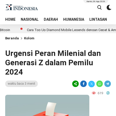
Kamis, 06 Agu 2026
HOME
NASIONAL
DAERAH
HUMANESIA
LINTASAN
T
Cara Top Up Diamond Mobile Legends dengan Cepat & Aman di G
Beranda
Kolom
Urgensi Peran Milenial dan
Generasi Z dalam Pemilu
2024
waktu baca 3 menit
619