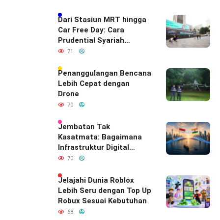
Dari Stasiun MRT hingga
Car Free Day: Cara
Prudential Syariah
Merayakan yang Nomor
71
Satu di Hati Keluarga
Indonesia
Penanggulangan Bencana
Lebih Cepat dengan
Drone
70
Jembatan Tak
Kasatmata: Bagaimana
Infrastruktur Digital
Diam-Diam
70
Mendefinisikan Ulang
Hubungan Indonesia–
Jelajahi Dunia Roblox
India
Lebih Seru dengan Top Up
Robux Sesuai Kebutuhan
68