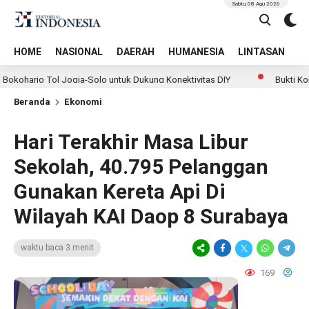
Sabtu, 08 Agu 2026
HOME
NASIONAL
DAERAH
HUMANESIA
LINTASAN
T
o Tol Jogja-Solo untuk Dukung Konektivitas DIY
Bukti Komitmen
Beranda
Ekonomi
Hari Terakhir Masa Libur
Sekolah, 40.795 Pelanggan
Gunakan Kereta Api Di
Wilayah KAI Daop 8 Surabaya
waktu baca 3 menit
169