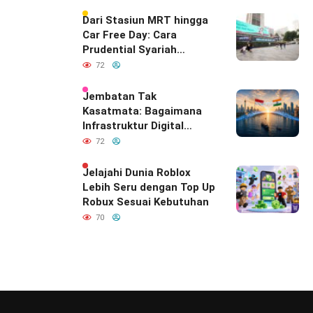
Dari Stasiun MRT hingga
Car Free Day: Cara
Prudential Syariah
Merayakan yang Nomor
72
Satu di Hati Keluarga
Indonesia
Jembatan Tak
Kasatmata: Bagaimana
Infrastruktur Digital
Diam-Diam
72
Mendefinisikan Ulang
Hubungan Indonesia–
Jelajahi Dunia Roblox
India
Lebih Seru dengan Top Up
Robux Sesuai Kebutuhan
70