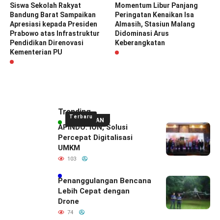
Siswa Sekolah Rakyat
Momentum Libur Panjang
Bandung Barat Sampaikan
Peringatan Kenaikan Isa
Apresiasi kepada Presiden
Almasih, Stasiun Malang
Prabowo atas Infrastruktur
Didominasi Arus
Pendidikan Direnovasi
Keberangkatan
Kementerian PU
Trending
Terbaru
UNGGULAN
APINDO: ION, Solusi
Percepat Digitalisasi
UMKM
103
Penanggulangan Bencana
Lebih Cepat dengan
Drone
74