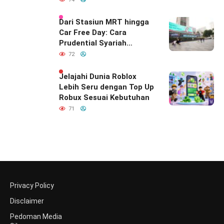
Dari Stasiun MRT hingga
Car Free Day: Cara
Prudential Syariah
Merayakan yang Nomor
72
Satu di Hati Keluarga
Indonesia
Jelajahi Dunia Roblox
Lebih Seru dengan Top Up
Robux Sesuai Kebutuhan
71
Privacy Policy
Disclaimer
Pedoman Media