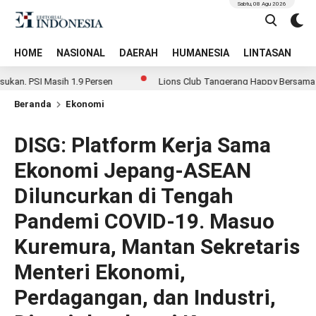
Sabtu, 08 Agu 2026
HOME
NASIONAL
DAERAH
HUMANESIA
LINTASAN
T
asih 1,9 Persen
Lions Club Tangerang Happy Bersama Prodia, Cural
Beranda
Ekonomi
DISG: Platform Kerja Sama
Ekonomi Jepang-ASEAN
Diluncurkan di Tengah
Pandemi COVID-19. Masuo
Kuremura, Mantan Sekretaris
Menteri Ekonomi,
Perdagangan, dan Industri,