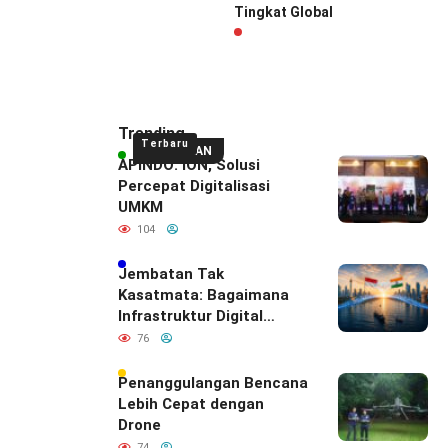
Tingkat Global
Trending
Terbaru
UNGGULAN
APINDO: ION, Solusi
Percepat Digitalisasi
UMKM
104
Jembatan Tak
Kasatmata: Bagaimana
Infrastruktur Digital
Diam-Diam
76
Mendefinisikan Ulang
Hubungan Indonesia–
Penanggulangan Bencana
India
Lebih Cepat dengan
Drone
74