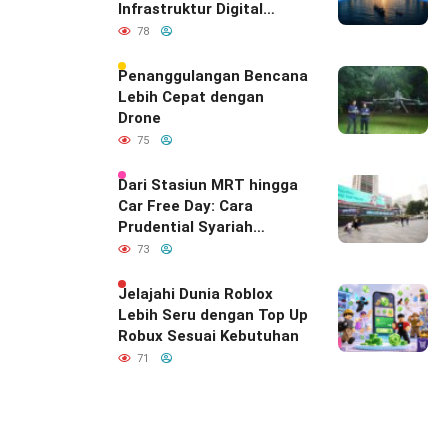
Infrastruktur Digital
Diam-Diam
78
Mendefinisikan Ulang
Hubungan Indonesia–
Penanggulangan Bencana
India
Lebih Cepat dengan
Drone
75
Dari Stasiun MRT hingga
Car Free Day: Cara
Prudential Syariah
Merayakan yang Nomor
73
Satu di Hati Keluarga
Indonesia
Jelajahi Dunia Roblox
Lebih Seru dengan Top Up
Robux Sesuai Kebutuhan
71