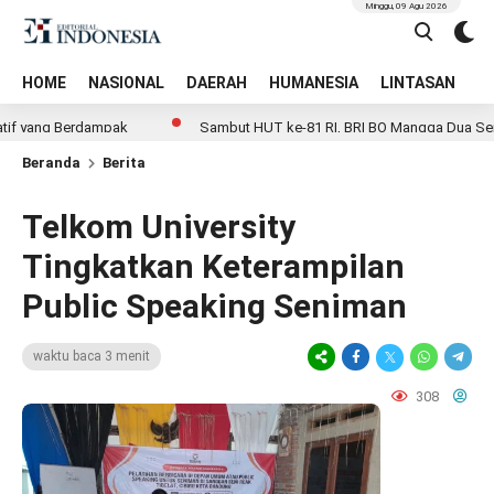
Minggu, 09 Agu 2026
HOME
NASIONAL
DAERAH
HUMANESIA
LINTASAN
T
ng Berdampak
Sambut HUT ke-81 RI, BRI BO Mangga Dua Semarakka
Beranda
Berita
Telkom University
Tingkatkan Keterampilan
Public Speaking Seniman
waktu baca 3 menit
308