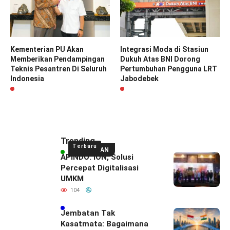
Kementerian PU Akan
Integrasi Moda di Stasiun
Memberikan Pendampingan
Dukuh Atas BNI Dorong
Teknis Pesantren Di Seluruh
Pertumbuhan Pengguna LRT
Indonesia
Jabodebek
Trending
Terbaru
UNGGULAN
APINDO: ION, Solusi
Percepat Digitalisasi
UMKM
104
Jembatan Tak
Kasatmata: Bagaimana