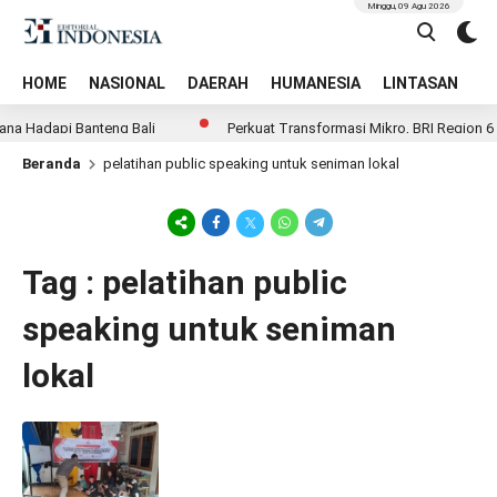
Minggu, 09 Agu 2026
HOME
NASIONAL
DAERAH
HUMANESIA
LINTASAN
T
na Hadapi Banteng Bali
Perkuat Transformasi Mikro, BRI Region 6 
Beranda
pelatihan public speaking untuk seniman lokal
Tag : pelatihan public
speaking untuk seniman
lokal