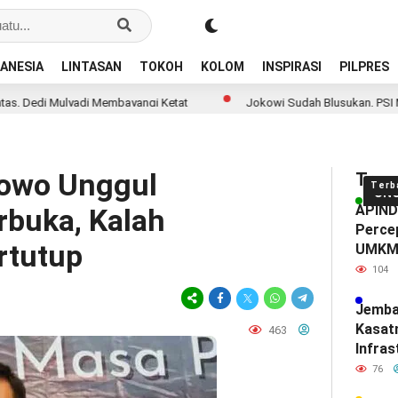
ANESIA
LINTASAN
TOKOH
KOLOM
INSPIRASI
PILPRES
lyadi Membayangi Ketat
Jokowi Sudah Blusukan, PSI Masih 1,9 Per
bowo Unggul
Tren
Terb
UN
APINDO
rbuka, Kalah
Percep
rtutup
UMK
104
Jemba
Kasat
463
Infras
Diam-
76
Mendef