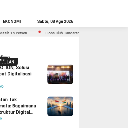
EKONOMI
Sabtu, 08 Agu 2026
sen
Lions Club Tangerang Happy Bersama Prodia, Curalis AI, dan Kl
ding
aru
GGULAN
: ION, Solusi
at Digitalisasi
M
tan Tak
mata: Bagaimana
truktur Digital
Diam
inisikan Ulang