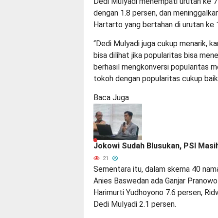
Dedi Mulyadi menempati urutan ke 7
dengan 1.8 persen, dan meninggalkan
Hartarto yang bertahan di urutan ke 
“Dedi Mulyadi juga cukup menarik, kar
bisa dilihat jika popularitas bisa me
berhasil mengkonversi popularitas me
tokoh dengan popularitas cukup baik,
Baca Juga
Jokowi Sudah Blusukan, PSI Masih
21
Sementara itu, dalam skema 40 nama
Anies Baswedan ada Ganjar Pranowo 
Harimurti Yudhoyono 7.6 persen, Rid
Dedi Mulyadi 2.1 persen.