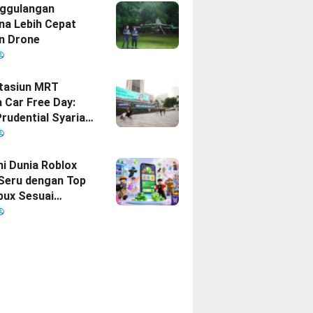
gan Indonesia–
ggulangan
na Lebih Cepat
n Drone
Stasiun MRT
 Car Free Day:
rudential Syariah
akan yang Nomor
i Hati Keluarga
sia
hi Dunia Roblox
 Seru dengan Top
bux Sesuai
uhan