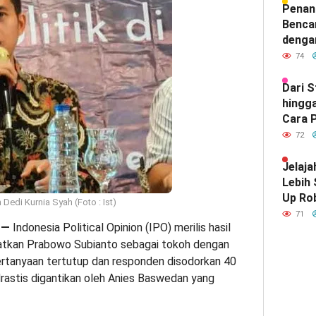
Hubun
Penan
India
Benca
denga
74
Dari 
hingga
Cara P
Meray
72
Satu d
Indone
Jelaja
Lebih
Up Ro
 Dedi Kurnia Syah (Foto : Ist)
Kebut
71
—
Indonesia Political Opinion (IPO) merilis hasil
patkan Prabowo Subianto sebagai tokoh dengan
 pertanyaan tertutup dan responden disodorkan 40
drastis digantikan oleh Anies Baswedan yang