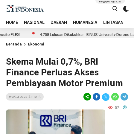
Minggu, 09 Agu 2026
HOME
NASIONAL
DAERAH
HUMANESIA
LINTASAN
T
 FLEXI
4.758 Lulusan Dikukuhkan, BINUS University Dorong Lahirn
Beranda
Ekonomi
Skema Mulai 0,7%, BRI
Finance Perluas Akses
Pembiayaan Motor Premium
waktu baca 2 menit
57