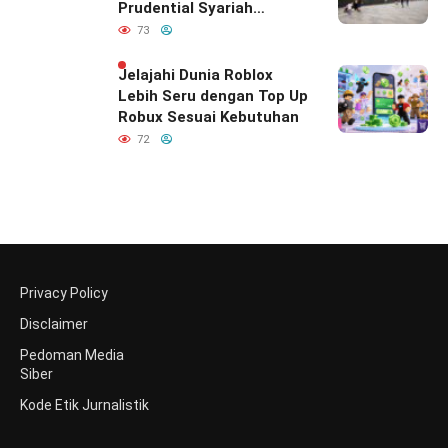
Prudential Syariah
Merayakan yang Nomor
73
Satu di Hati Keluarga
Indonesia
Jelajahi Dunia Roblox
Lebih Seru dengan Top Up
Robux Sesuai Kebutuhan
72
Privacy Policy
Disclaimer
Pedoman Media
Siber
Kode Etik Jurnalistik