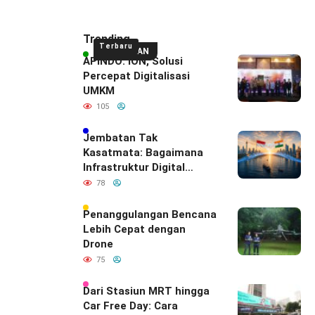
Trending
Terbaru
UNGGULAN
APINDO: ION, Solusi
Percepat Digitalisasi
UMKM
105
Jembatan Tak
Kasatmata: Bagaimana
Infrastruktur Digital
Diam-Diam
78
Mendefinisikan Ulang
Hubungan Indonesia–
Penanggulangan Bencana
India
Lebih Cepat dengan
Drone
75
Dari Stasiun MRT hingga
Car Free Day: Cara