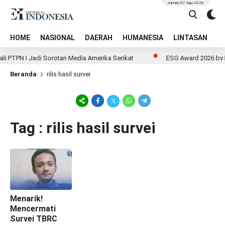
Jumat, 07 Agu 2026
HOME
NASIONAL
DAERAH
HUMANESIA
LINTASAN
T
 PTPN I Jadi Sorotan Media Amerika Serikat
ESG Award 2026 by KE
Beranda
rilis hasil survei
Tag : rilis hasil survei
Menarik!
Mencermati
Survei TBRC