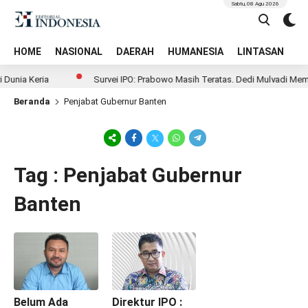
Sabtu, 08 Agu 2026
HOME
NASIONAL
DAERAH
HUMANESIA
LINTASAN
T
Dunia Kerja
Survei IPO: Prabowo Masih Teratas, Dedi Mulyadi Mem
Beranda
Penjabat Gubernur Banten
Tag : Penjabat Gubernur
Banten
Belum Ada
Direktur IPO :