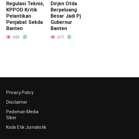
Regulasi Teknis,
Dirjen Otda
KPPOD Kritik
Berpeluang
Pelantikan
Besar Jadi Pj
Penjabat Sekda
Gubernur
Banten
Banten
653
617
Privacy Policy
Disclaimer
Pedoman Media
Siber
Kode Etik Jurnalistik