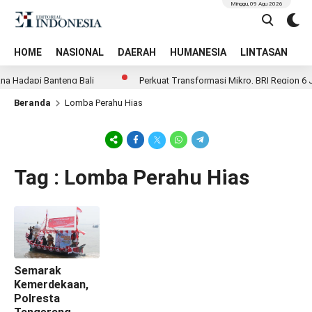
Minggu, 09 Agu 2026
HOME
NASIONAL
DAERAH
HUMANESIA
LINTASAN
T
a Hadapi Banteng Bali
Perkuat Transformasi Mikro, BRI Region 6 J
Beranda
Lomba Perahu Hias
Tag : Lomba Perahu Hias
Semarak
Kemerdekaan,
Polresta