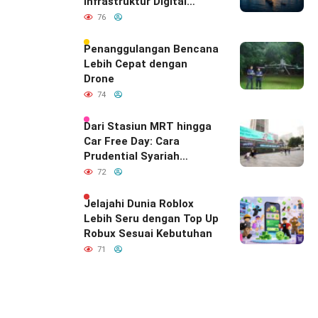
Infrastruktur Digital
Diam-Diam
76
Mendefinisikan Ulang
Hubungan Indonesia–
Penanggulangan Bencana
India
Lebih Cepat dengan
Drone
74
Dari Stasiun MRT hingga
Car Free Day: Cara
Prudential Syariah
Merayakan yang Nomor
72
Satu di Hati Keluarga
Indonesia
Jelajahi Dunia Roblox
Lebih Seru dengan Top Up
Robux Sesuai Kebutuhan
71