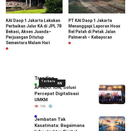
KAI Daop 1 Jakarta Lakukan
PT KAI Daop 1 Jakarta
Perbaikan Jalur KA di JPL 78
Menanggapi Laporan Hoax
Bekasi, Akses Juanda–
Rel Patah di Petak Jalan
Perjuangan Ditutup
Palmerah – Kebayoran
Sementara Malam Hari
Trending
Terbaru
UNGGULAN
APINDO: ION, Solusi
Percepat Digitalisasi
UMKM
104
Jembatan Tak
Kasatmata: Bagaimana