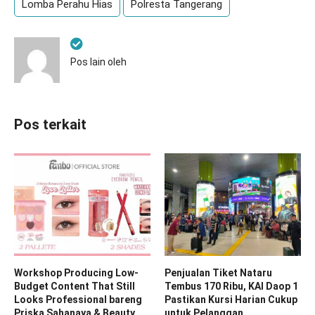
Lomba Perahu Hias
Polresta Tangerang
Pos lain oleh
Pos terkait
Workshop Producing Low-
Penjualan Tiket Nataru
Budget Content That Still
Tembus 170 Ribu, KAI Daop 1
Looks Professional bareng
Pastikan Kursi Harian Cukup
Priska Sahanaya & Beauty
untuk Pelanggan