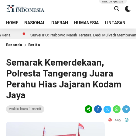
Sabtu, 08 Agu 2026
HOME
NASIONAL
DAERAH
HUMANESIA
LINTASAN
T
Survei IPO: Prabowo Masih Teratas, Dedi Mulyadi Membayangi Ket
Beranda
Berita
Semarak Kemerdekaan,
Polresta Tangerang Juara
Perahu Hias Jajaran Kodam
Jaya
waktu baca 1 menit
445