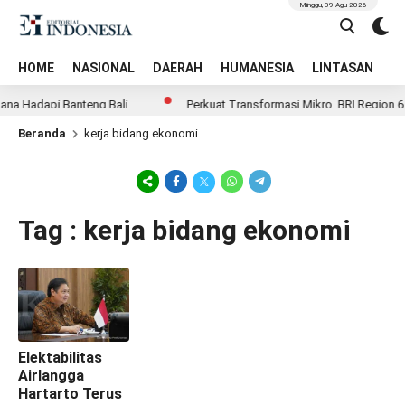
Minggu, 09 Agu 2026
HOME
NASIONAL
DAERAH
HUMANESIA
LINTASAN
T
ana Hadapi Banteng Bali
Perkuat Transformasi Mikro, BRI Region 6 
Beranda
kerja bidang ekonomi
Tag : kerja bidang ekonomi
Elektabilitas
Airlangga
Hartarto Terus