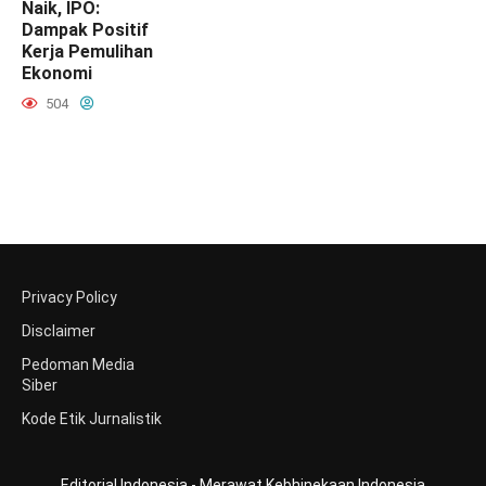
Naik, IPO:
Dampak Positif
Kerja Pemulihan
Ekonomi
504
Privacy Policy
Disclaimer
Pedoman Media
Siber
Kode Etik Jurnalistik
Editorial Indonesia - Merawat Kebhinekaan Indonesia