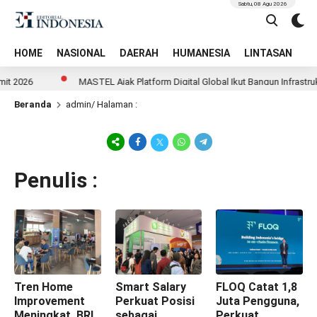
Sabtu, 08 Agu 2026
HOME
NASIONAL
DAERAH
HUMANESIA
LINTASAN
T
2026
MASTEL Ajak Platform Digital Global Ikut Bangun Infrastruktur 
Beranda
admin
/ Halaman :
Penulis :
Tren Home
Smart Salary
FLOQ Catat 1,8
Improvement
Perkuat Posisi
Juta Pengguna,
Meningkat, BRI
sebagai
Perkuat