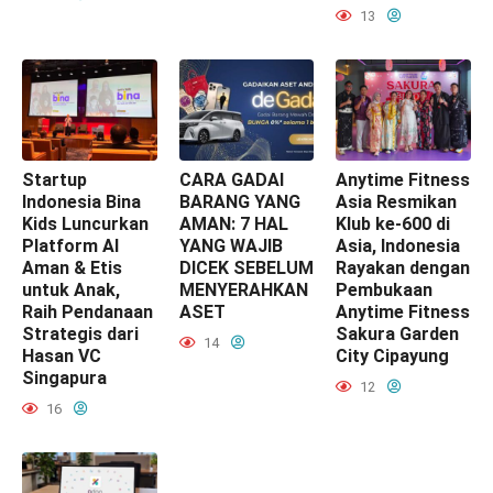
13
Startup
CARA GADAI
Anytime Fitness
Indonesia Bina
BARANG YANG
Asia Resmikan
Kids Luncurkan
AMAN: 7 HAL
Klub ke-600 di
Platform AI
YANG WAJIB
Asia, Indonesia
Aman & Etis
DICEK SEBELUM
Rayakan dengan
untuk Anak,
MENYERAHKAN
Pembukaan
Raih Pendanaan
ASET
Anytime Fitness
Strategis dari
Sakura Garden
14
Hasan VC
City Cipayung
Singapura
12
16