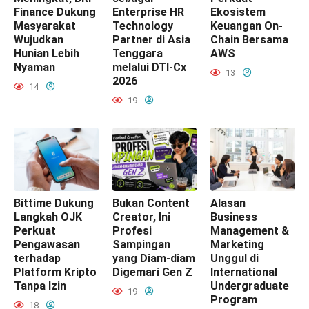
Finance Dukung
Enterprise HR
Ekosistem
Masyarakat
Technology
Keuangan On-
Wujudkan
Partner di Asia
Chain Bersama
Hunian Lebih
Tenggara
AWS
Nyaman
melalui DTI-Cx
13
2026
14
19
Bittime Dukung
Bukan Content
Alasan
Langkah OJK
Creator, Ini
Business
Perkuat
Profesi
Management &
Pengawasan
Sampingan
Marketing
terhadap
yang Diam-diam
Unggul di
Platform Kripto
Digemari Gen Z
International
Tanpa Izin
Undergraduate
19
Program
18