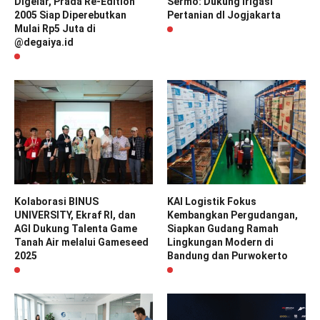
Digelar, Prada Re-Edition
Sermo: Dukung Irigasi
2005 Siap Diperebutkan
Pertanian dI Jogjakarta
Mulai Rp5 Juta di
@degaiya.id
Kolaborasi BINUS
KAI Logistik Fokus
UNIVERSITY, Ekraf RI, dan
Kembangkan Pergudangan,
AGI Dukung Talenta Game
Siapkan Gudang Ramah
Tanah Air melalui Gameseed
Lingkungan Modern di
2025
Bandung dan Purwokerto