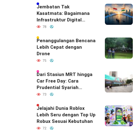
Jembatan Tak
Kasatmata: Bagaimana
Infrastruktur Digital
Diam-Diam
78
Mendefinisikan Ulang
Hubungan Indonesia–
Penanggulangan Bencana
India
Lebih Cepat dengan
Drone
75
Dari Stasiun MRT hingga
Car Free Day: Cara
Prudential Syariah
Merayakan yang Nomor
73
Satu di Hati Keluarga
Indonesia
Jelajahi Dunia Roblox
Lebih Seru dengan Top Up
Robux Sesuai Kebutuhan
72