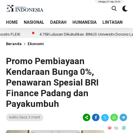
Minggu, 09 Agu 2026
HOME
NASIONAL
DAERAH
HUMANESIA
LINTASAN
T
LEXI
4.758 Lulusan Dikukuhkan, BINUS University Dorong Lahirnya
Beranda
Ekonomi
Promo Pembiayaan
Kendaraan Bunga 0%,
Penawaran Spesial BRI
Finance Padang dan
Payakumbuh
waktu baca 3 menit
53