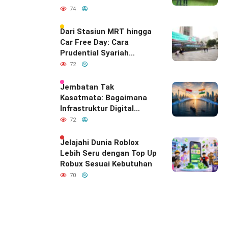
74
Dari Stasiun MRT hingga
Car Free Day: Cara
Prudential Syariah
Merayakan yang Nomor
72
Satu di Hati Keluarga
Indonesia
Jembatan Tak
Kasatmata: Bagaimana
Infrastruktur Digital
Diam-Diam
72
Mendefinisikan Ulang
Hubungan Indonesia–
Jelajahi Dunia Roblox
India
Lebih Seru dengan Top Up
Robux Sesuai Kebutuhan
70