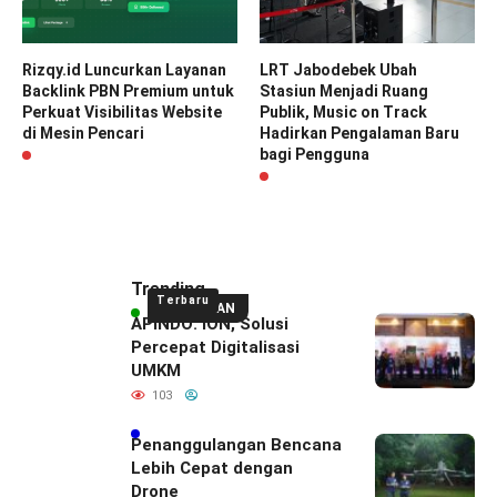
Rizqy.id Luncurkan Layanan
LRT Jabodebek Ubah
Backlink PBN Premium untuk
Stasiun Menjadi Ruang
Perkuat Visibilitas Website
Publik, Music on Track
di Mesin Pencari
Hadirkan Pengalaman Baru
bagi Pengguna
Trending
Terbaru
UNGGULAN
APINDO: ION, Solusi
Percepat Digitalisasi
UMKM
103
Penanggulangan Bencana
Lebih Cepat dengan
Drone