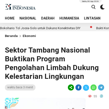
Sabtu, 08 Agu 2026
HOME
NASIONAL
DAERAH
HUMANESIA
LINTASAN
T
o Tol Jogja-Solo untuk Dukung Konektivitas DIY
Bukti Komitmen 
Beranda
Ekonomi
Sektor Tambang Nasional
Buktikan Program
Pengolahan Limbah Dukung
Kelestarian Lingkungan
waktu baca 3 menit
55