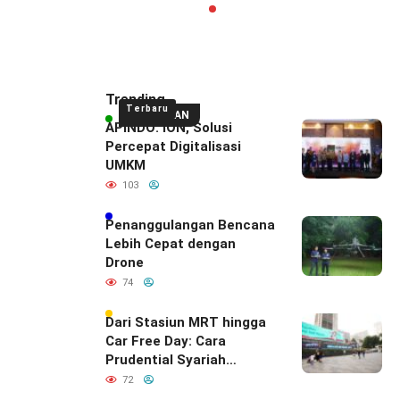
Trending
Terbaru
UNGGULAN
APINDO: ION, Solusi
Percepat Digitalisasi
UMKM
103
Penanggulangan Bencana
Lebih Cepat dengan
Drone
74
Dari Stasiun MRT hingga
Car Free Day: Cara
Prudential Syariah
Merayakan yang Nomor
72
Satu di Hati Keluarga