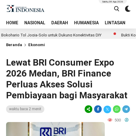
Sabtu, 08 Agu 2026
HOME
NASIONAL
DAERAH
HUMANESIA
LINTASAN
T
 Tol Jogja-Solo untuk Dukung Konektivitas DIY
Bukti Komitmen 
Beranda
Ekonomi
Lewat BRI Consumer Expo
2026 Medan, BRI Finance
Perluas Akses Solusi
Pembiayaan bagi Masyarakat
waktu baca 2 menit
500