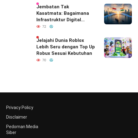
Indonesia
Jembatan Tak
Kasatmata: Bagaimana
Infrastruktur Digital
Diam-Diam
72
Mendefinisikan Ulang
Hubungan Indonesia–
Jelajahi Dunia Roblox
India
Lebih Seru dengan Top Up
Robux Sesuai Kebutuhan
70
Privacy Policy
Disclaimer
Pedoman Media
Siber