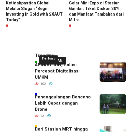
Ketidakpastian Global
Gelar Mini Expo di Stasiun
Melalui Slogan “Begin
Gambir: Tiket Diskon 30%
Investing in Gold with $XAUT
dan Manfaat Tambahan dari
Today”
Mitra
Trending
Terbaru
UNGGULAN
APINDO: ION, Solusi
Percepat Digitalisasi
UMKM
102
Penanggulangan Bencana
Lebih Cepat dengan
Drone
73
Dari Stasiun MRT hingga