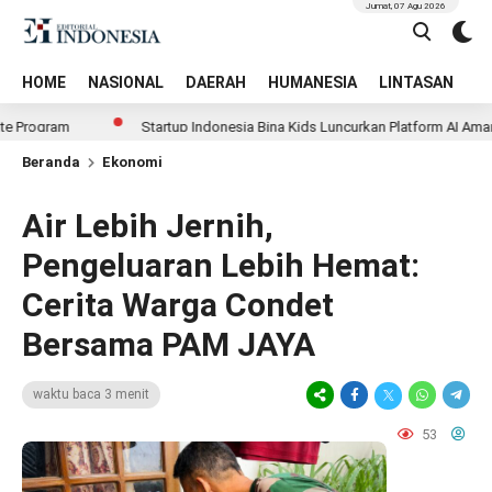
Jumat, 07 Agu 2026
HOME
NASIONAL
DAERAH
HUMANESIA
LINTASAN
T
ogram
Startup Indonesia Bina Kids Luncurkan Platform AI Aman & Et
Beranda
Ekonomi
Air Lebih Jernih,
Pengeluaran Lebih Hemat:
Cerita Warga Condet
Bersama PAM JAYA
waktu baca 3 menit
53