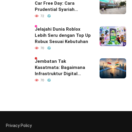
Car Free Day: Cara
Prudential Syariah
Merayakan yang Nomor
72
Satu di Hati Keluarga
Indonesia
Jelajahi Dunia Roblox
Lebih Seru dengan Top Up
Robux Sesuai Kebutuhan
70
Jembatan Tak
Kasatmata: Bagaimana
Infrastruktur Digital
Diam-Diam
70
Mendefinisikan Ulang
Hubungan Indonesia–
India
Privacy Policy