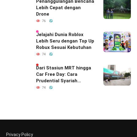
Hubungan Indonesia–
Penanggulangan Bencana
India
Lebih Cepat dengan
Drone
76
Jelajahi Dunia Roblox
Lebih Seru dengan Top Up
Robux Sesuai Kebutuhan
74
Dari Stasiun MRT hingga
Car Free Day: Cara
Prudential Syariah
Merayakan yang Nomor
74
Satu di Hati Keluarga
Indonesia
Privacy Policy