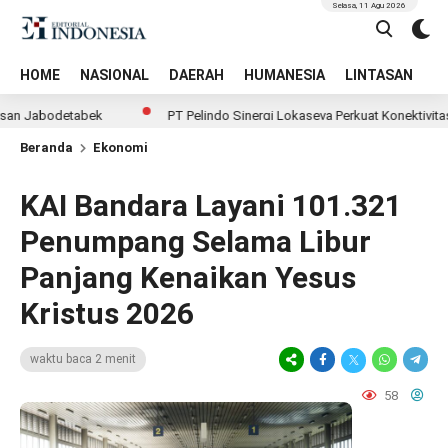
Selasa, 11 Agu 2026
HOME
NASIONAL
DAERAH
HUMANESIA
LINTASAN
T
abodetabek
PT Pelindo Sinergi Lokaseva Perkuat Konektivitas Ekos
Beranda
Ekonomi
KAI Bandara Layani 101.321
Penumpang Selama Libur
Panjang Kenaikan Yesus
Kristus 2026
waktu baca 2 menit
58