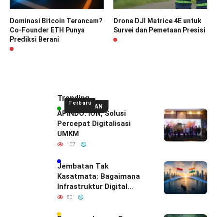
Dominasi Bitcoin Terancam?
Drone DJI Matrice 4E untuk
Co-Founder ETH Punya
Survei dan Pemetaan Presisi
Prediksi Berani
Trending
Terbaru
UNGGULAN
APINDO: ION, Solusi
Percepat Digitalisasi
UMKM
107
Jembatan Tak
Kasatmata: Bagaimana
Infrastruktur Digital
Diam-Diam
80
Mendefinisikan Ulang