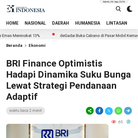
Kamis, 06 Agu 2026
HOME
NASIONAL
DAERAH
HUMANESIA
LINTASAN
T
as Meningkat 13%
deGadai Buka Cabang di Pasar Mobil Kemayoran,
Beranda
Ekonomi
BRI Finance Optimistis
Hadapi Dinamika Suku Bunga
Lewat Strategi Pendanaan
Adaptif
waktu baca 2 menit
65