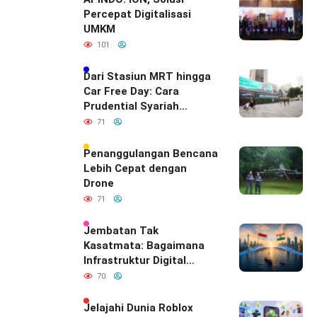
Percepat Digitalisasi
UMKM
101
Dari Stasiun MRT hingga
Car Free Day: Cara
Prudential Syariah
Merayakan yang Nomor
71
Satu di Hati Keluarga
Indonesia
Penanggulangan Bencana
Lebih Cepat dengan
Drone
71
Jembatan Tak
Kasatmata: Bagaimana
Infrastruktur Digital
Diam-Diam
70
Mendefinisikan Ulang
Hubungan Indonesia–
Jelajahi Dunia Roblox