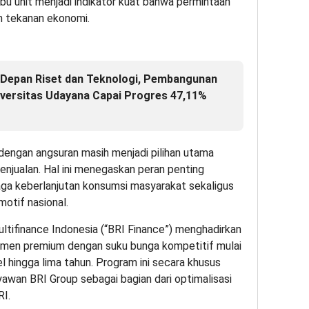
ibu unit menjadi indikator kuat bahwa permintaan
ah tekanan ekonomi.
epan Riset dan Teknologi, Pembangunan
versitas Udayana Capai Progres 47,11%
 dengan angsuran masih menjadi pilihan utama
penjualan. Hal ini menegaskan peran penting
ga keberlanjutan konsumsi masyarakat sekaligus
otif nasional.
tifinance Indonesia (“BRI Finance”) menghadirkan
men premium dengan suku bunga kompetitif mulai
el hingga lima tahun. Program ini secara khusus
yawan BRI Group sebagai bagian dari optimalisasi
RI.