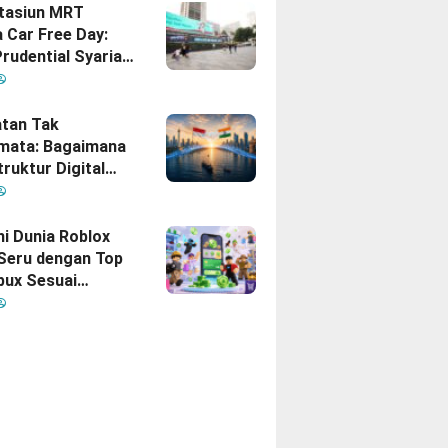
Stasiun MRT
 Car Free Day:
rudential Syariah
akan yang Nomor
i Hati Keluarga
sia
tan Tak
mata: Bagaimana
truktur Digital
Diam
inisikan Ulang
gan Indonesia–
hi Dunia Roblox
 Seru dengan Top
bux Sesuai
uhan