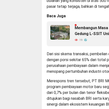
bulanan yang konsisten di atas 500 r
pasar tetap terjaga, bahkan di teng
Baca Juga
Membangun Masa D
Gedung L-SSIT Uni
19
Dari sisi skema transaksi, pembelian
dengan porsi sekitar 65% dari total 
perusahaan pembiayaan dalam menja
menopang pertumbuhan industri otom
Merespons tren tersebut, PT BRI Mul
program pembiayaan motor baru seg
dari 0,7% per bulan dan tenor fleksib
ditujukan bagi nasabah BRI serta kar
sinergi dalam ekosistem keuangan B