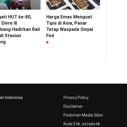
gati HUT ke-80,
Harga Emas Menguat
Divre III
Tipis di Asia, Pasar
bang Hadirkan Rail
Tetap Waspada Sinyal
 di Stasiun
Fed
ang
aan Indonesia
Privacy Policy
Disclaimer
Pedoman Media Siber
Kode Etik Jurnalistik