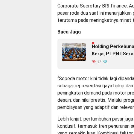
Corporate Secretary BRI Finance, A
pasar roda dua saat ini menunjukkan 
terutama pada meningkatnya minat 
Baca Juga
Holding Perkebun
Kerja, PTPN I Ser
27
“Sepeda motor kini tidak lagi dipand
sebagai representasi gaya hidup dan
peningkatan demand pada motor pr
desain, dan nilai prestis. Melalui pr
pembiayaan yang adaptif dan relevan
Lebih lanjut, pertumbuhan pasar juga
kondusif, termasuk tren penurunan 
yang semakin luas. Kombinasi faktor 