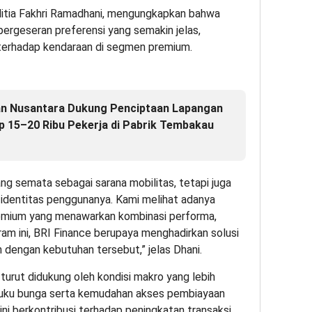
ditia Fakhri Ramadhani, mengungkapkan bahwa
pergeseran preferensi yang semakin jelas,
terhadap kendaraan di segmen premium.
an Nusantara Dukung Penciptaan Lapangan
ap 15–20 Ribu Pekerja di Pabrik Tembakau
ang semata sebagai sarana mobilitas, tetapi juga
 identitas penggunanya. Kami melihat adanya
emium yang menawarkan kombinasi performa,
ogram ini, BRI Finance berupaya menghadirkan solusi
 dengan kebutuhan tersebut,” jelas Dhani.
 turut didukung oleh kondisi makro yang lebih
suku bunga serta kemudahan akses pembiayaan
ini berkontribusi terhadap peningkatan transaksi