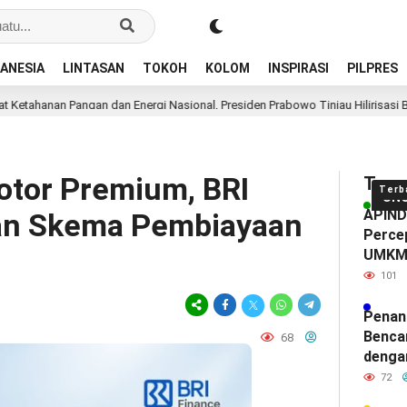
ANESIA
LINTASAN
TOKOH
KOLOM
INSPIRASI
PILPRES
gan dan Energi Nasional, Presiden Prabowo Tinjau Hilirisasi Bioetanol PTPN I
otor Premium, BRI
Tren
Terb
UN
APINDO
an Skema Pembiayaan
Percep
UMK
101
Penan
Benca
68
denga
72