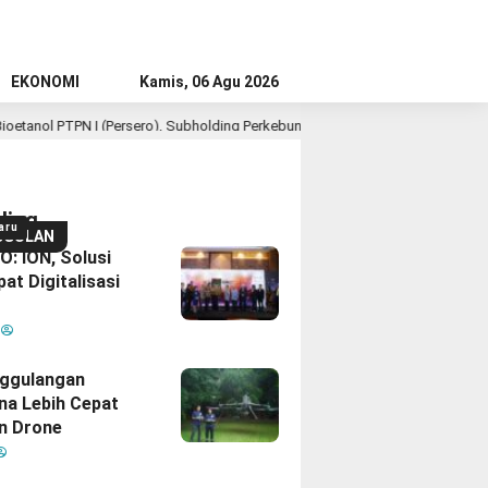
EKONOMI
Kamis, 06 Agu 2026
 (Persero), Subholding Perkebunan Nusantara
Lomba Foto LRT Hadir
ding
aru
GGULAN
: ION, Solusi
at Digitalisasi
M
ggulangan
na Lebih Cepat
n Drone