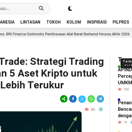
ANESIA
LINTASAN
TOKOH
KOLOM
INSPIRASI
PILPRES
ptimistis Pembiayaan Alat Berat Berlanjut hingga Akhir 2026
Dua Ha
 Trade: Strategi Trading
Tren
Terb
UN
APINDO
n 5 Aset Kripto untuk
Percep
Lebih Terukur
UMK
102
Penan
Benca
83
denga
74