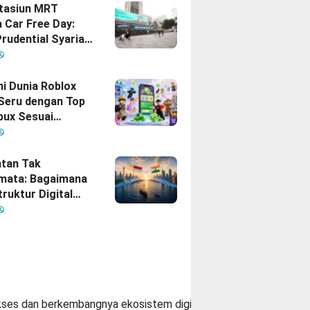
Stasiun MRT
 Car Free Day:
rudential Syariah
akan yang Nomor
i Hati Keluarga
sia
hi Dunia Roblox
 Seru dengan Top
bux Sesuai
uhan
tan Tak
mata: Bagaimana
truktur Digital
Diam
inisikan Ulang
gan Indonesia–
kses dan berkembangnya ekosistem digital. Namun di balik pert