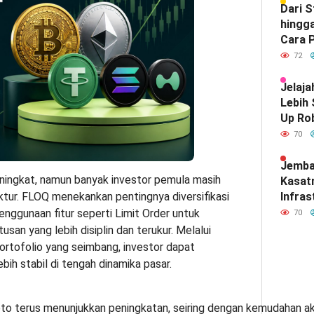
Dari 
hingga
Cara P
Meray
72
Satu d
Indone
Jelaja
Lebih
Up Ro
Kebut
70
Jemba
eningkat, namun banyak investor pemula masih
Kasat
ktur. FLOQ menekankan pentingnya diversifikasi
Infras
Diam-
penggunaan fitur seperti Limit Order untuk
70
Mendef
an yang lebih disiplin dan terukur. Melalui
Hubun
ortofolio yang seimbang, investor dapat
India
ih stabil di tengah dinamika pasar.
pto terus menunjukkan peningkatan, seiring dengan kemudahan a