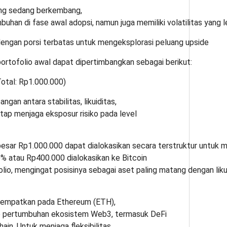
yang sedang berkembang,
an di fase awal adopsi, namun juga memiliki volatilitas yang le
dengan porsi terbatas untuk mengeksplorasi peluang upside
 portofolio awal dapat dipertimbangkan sebagai berikut:
Total: Rp1.000.000)
an antara stabilitas, likuiditas,
ap menjaga eksposur risiko pada level
ebesar Rp1.000.000 dapat dialokasikan secara terstruktur untuk me
% atau Rp400.000 dialokasikan ke Bitcoin
io, mengingat posisinya sebagai aset paling matang dengan likui
itempatkan pada Ethereum (ETH),
p pertumbuhan ekosistem Web3, termasuk DeFi
ain. Untuk menjaga fleksibilitas,