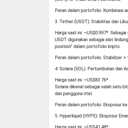
Peran dalam portofolio: Kombinasi a
3.
Tether (USDT): Stabilitas dan Liku
Harga saat ini: ~US$0.997*. Sebagai
USDT digunakan sebagai alat lindung 
position” dalam portofolio kripto.
Peran dalam portofolio: Stabilizer + 
4.
Solana (SOL): Pertumbuhan dan A
Harga saat ini: ~US$83.76*.
Solana dikenal sebagai salah satu b
dan pengguna ritel.
Peran dalam portofolio: Eksposur ke
5.
Hyperliquid (HYPE): Eksposur Eme
Harga saat ini: ~US$41.48*.