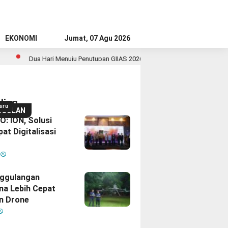
EKONOMI
Jumat, 07 Agu 2026
ri Menuju Penutupan GIIAS 2026, Sudah Siap Wujudkan Mobil Impian Bersama
ding
aru
GGULAN
: ION, Solusi
at Digitalisasi
M
ggulangan
na Lebih Cepat
n Drone