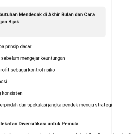
tuhan Mendesak di Akhir Bulan dan Cara
an Bijak
 prinsip dasar:
l sebelum mengejar keuntungan
ofit sebagai kontrol risiko
mosi
g konsisten
rpindah dari spekulasi jangka pendek menuju strategi
.
ekatan Diversifikasi untuk Pemula