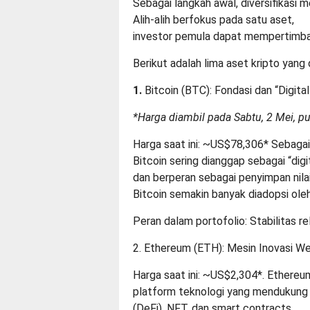
Sebagai langkah awal, diversifikasi m
Alih-alih berfokus pada satu aset,
investor pemula dapat mempertimba
Berikut adalah lima aset kripto yang
1.
Bitcoin (BTC): Fondasi dan “Digita
*Harga diambil pada Sabtu, 2 Mei, p
Harga saat ini: ~US$78,306* Sebagai 
Bitcoin sering dianggap sebagai “digi
dan berperan sebagai penyimpan nilai
Bitcoin semakin banyak diadopsi oleh 
Peran dalam portofolio: Stabilitas r
2.
Ethereum (ETH): Mesin Inovasi 
Harga saat ini: ~US$2,304*. Ethereum
platform teknologi yang mendukung b
(DeFi), NFT, dan smart contracts.