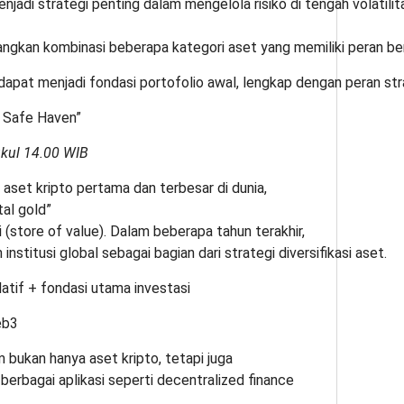
enjadi strategi penting dalam mengelola risiko di tengah volatilit
ngkan kombinasi beberapa kategori aset yang memiliki peran b
 dapat menjadi fondasi portofolio awal, lengkap dengan peran stra
l Safe Haven”
ukul 14.00 WIB
aset kripto pertama dan terbesar di dunia,
tal gold”
 (store of value). Dalam beberapa tahun terakhir,
institusi global sebagai bagian dari strategi diversifikasi aset.
elatif + fondasi utama investasi
Web3
 bukan hanya aset kripto, tetapi juga
erbagai aplikasi seperti decentralized finance