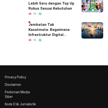
Lebih Seru dengan Top Up
Robux Sesuai Kebutuhan
70
Jembatan Tak
Kasatmata: Bagaimana
Infrastruktur Digital
Diam-Diam
70
Mendefinisikan Ulang
Hubungan Indonesia–
India
Privacy Policy
Disclaimer
Pedoman Media
Siber
Kode Etik Jurnalistik