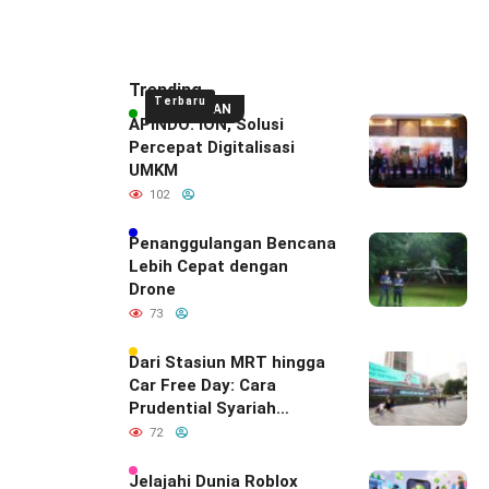
Trending
Terbaru
UNGGULAN
APINDO: ION, Solusi
Percepat Digitalisasi
UMKM
102
Penanggulangan Bencana
Lebih Cepat dengan
Drone
73
Dari Stasiun MRT hingga
Car Free Day: Cara
Prudential Syariah
Merayakan yang Nomor
72
Satu di Hati Keluarga
Indonesia
Jelajahi Dunia Roblox