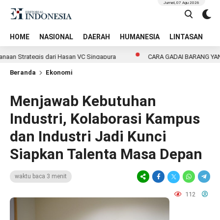
Jumat, 07 Agu 2026
HOME
NASIONAL
DAERAH
HUMANESIA
LINTASAN
T
rategis dari Hasan VC Singapura
CARA GADAI BARANG YANG AMAN:
Beranda
Ekonomi
Menjawab Kebutuhan
Industri, Kolaborasi Kampus
dan Industri Jadi Kunci
Siapkan Talenta Masa Depan
waktu baca 3 menit
112