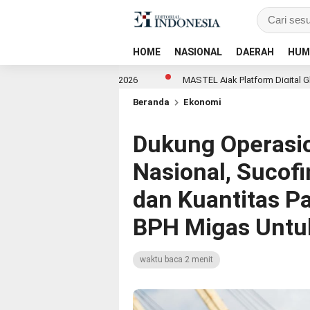
HOME
NASIONAL
DAERAH
HUM
lations Summit 2026
MASTEL Ajak Platform Digital Global Ikut Bangu
Beranda
Ekonomi
Dukung Operasio
Nasional, Sucofi
dan Kuantitas P
BPH Migas Untuk
waktu baca 2 menit