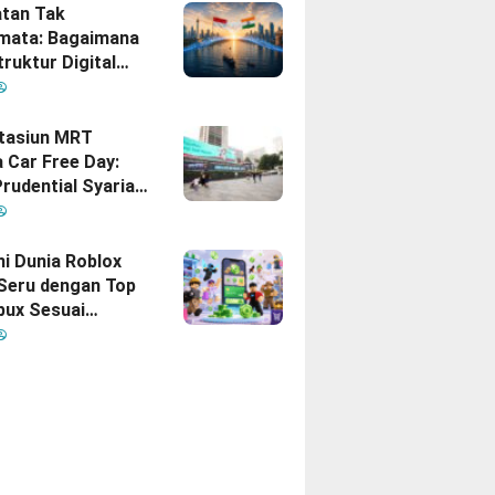
tan Tak
mata: Bagaimana
truktur Digital
Diam
inisikan Ulang
gan Indonesia–
Stasiun MRT
 Car Free Day:
rudential Syariah
akan yang Nomor
i Hati Keluarga
sia
hi Dunia Roblox
 Seru dengan Top
bux Sesuai
uhan