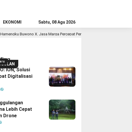
EKONOMI
Sabtu, 08 Agu 2026
ono X, Jasa Marga Percepat Pengembangan Akses Bokoharjo Tol Jogja-Solo
ding
aru
GGULAN
: ION, Solusi
at Digitalisasi
M
ggulangan
na Lebih Cepat
n Drone