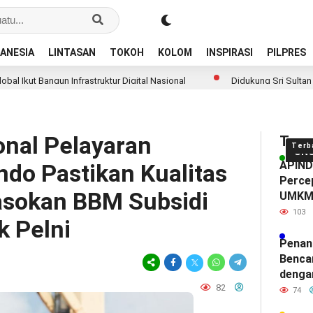
ANESIA
LINTASAN
TOKOH
KOLOM
INSPIRASI
PILPRES
n Infrastruktur Digital Nasional
Didukung Sri Sultan Hamengku Buw
nal Pelayaran
Tren
Terb
UN
APINDO
ndo Pastikan Kualitas
Percep
asokan BBM Subsidi
UMK
103
 Pelni
Penan
Benca
denga
82
74