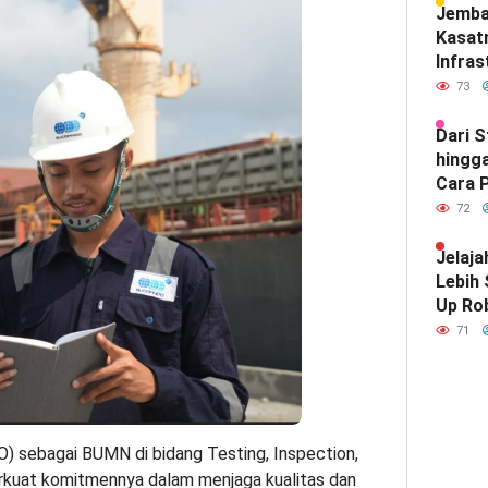
Jemba
Kasat
Infras
Diam-
73
Mendef
Hubun
Dari 
India
hingga
Cara P
Meray
72
Satu d
Indone
Jelaja
Lebih
Up Ro
Kebut
71
sebagai BUMN di bidang Testing, Inspection,
erkuat komitmennya dalam menjaga kualitas dan