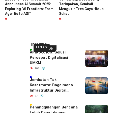
Announces AI Summit 2025:
Terlupakan, Kembali
Exploring “AI Frontiers: From
Mengukir Tren Gaya Hidup
Agentic to AGI”
Sehat
Trending
Terbaru
UNGGULAN
APINDO: ION, Solusi
Percepat Digitalisasi
UMKM
104
Jembatan Tak
Kasatmata: Bagaimana
Infrastruktur Digital
Diam-Diam
77
Mendefinisikan Ulang
Hubungan Indonesia–
Penanggulangan Bencana
India
Lebih Cepat dengan