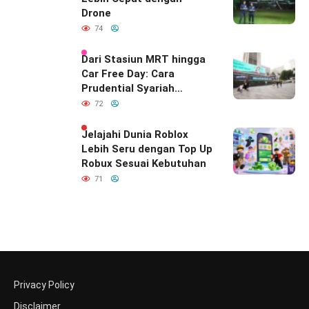
Drone
74
Dari Stasiun MRT hingga
Car Free Day: Cara
Prudential Syariah
Merayakan yang Nomor
72
Satu di Hati Keluarga
Indonesia
Jelajahi Dunia Roblox
Lebih Seru dengan Top Up
Robux Sesuai Kebutuhan
71
Privacy Policy
Disclaimer