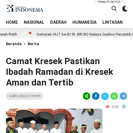
Minggu, 09 Agu 2026
HOME
NASIONAL
DAERAH
HUMANESIA
LINTASAN
T
ih
Semarak HUT ke-81 RI, BRI BO Kelapa Gading Percantik Kantor 
Beranda
Berita
Camat Kresek Pastikan
Ibadah Ramadan di Kresek
Aman dan Tertib
waktu baca 3 menit
209