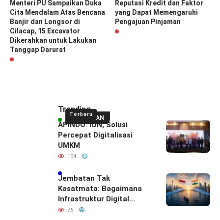
Menteri PU Sampaikan Duka
Reputasi Kredit dan Faktor
Cita Mendalam Atas Bencana
yang Dapat Memengaruhi
Banjir dan Longsor di
Pengajuan Pinjaman
Cilacap, 15 Excavator
Dikerahkan untuk Lakukan
Tanggap Darurat
Trending
Terbaru
UNGGULAN
APINDO: ION, Solusi
Percepat Digitalisasi
UMKM
104
Jembatan Tak
Kasatmata: Bagaimana
Infrastruktur Digital
Diam-Diam
76
Mendefinisikan Ulang