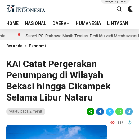
Sabtu, 08 Agu 2026
HOME
NASIONAL
DAERAH
HUMANESIA
LINTASAN
T
Survei IPO: Prabowo Masih Teratas, Dedi Mulyadi Membayangi Ketat
Beranda
Ekonomi
KAI Catat Pergerakan
Penumpang di Wilayah
Bekasi hingga Cikampek
Selama Libur Nataru
waktu baca 2 menit
116