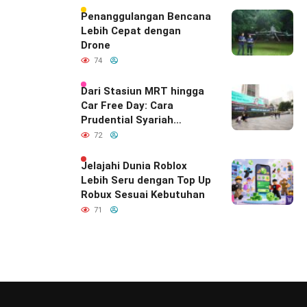
Hubungan Indonesia–
Penanggulangan Bencana
India
Lebih Cepat dengan
Drone
74
Dari Stasiun MRT hingga
Car Free Day: Cara
Prudential Syariah
Merayakan yang Nomor
72
Satu di Hati Keluarga
Indonesia
Jelajahi Dunia Roblox
Lebih Seru dengan Top Up
Robux Sesuai Kebutuhan
71