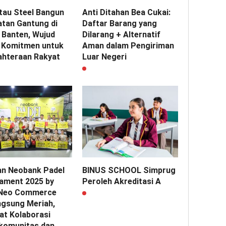
tau Steel Bangun
Anti Ditahan Bea Cukai:
tan Gantung di
Daftar Barang yang
 Banten, Wujud
Dilarang + Alternatif
 Komitmen untuk
Aman dalam Pengiriman
ahteraan Rakyat
Luar Negeri
an Neobank Padel
BINUS SCHOOL Simprug
ament 2025 by
Peroleh Akreditasi A
 Neo Commerce
ngsung Meriah,
at Kolaborasi
komunitas dan