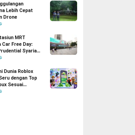
gan Indonesia–
ggulangan
na Lebih Cepat
n Drone
Stasiun MRT
 Car Free Day:
rudential Syariah
akan yang Nomor
i Hati Keluarga
sia
hi Dunia Roblox
 Seru dengan Top
bux Sesuai
uhan