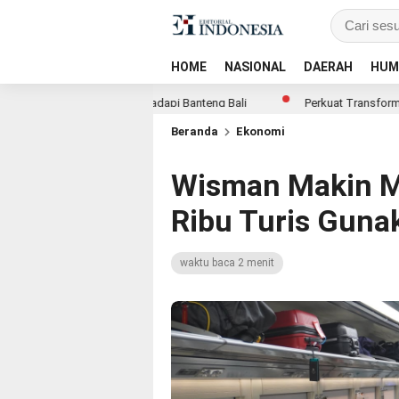
HOME
NASIONAL
DAERAH
HUM
, Laga Perdana Hadapi Banteng Bali
Perkuat Transformasi Mikro, B
Beranda
Ekonomi
Wisman Makin Me
Ribu Turis Guna
waktu baca 2 menit