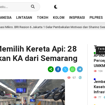
ANESIA
LINTASAN
TOKOH
KOLOM
INSPIRASI
PILPRES
RI Region 6 Jakarta 1 Gelar Pembekalan Motivasi dan Sharing Session Bersama
milih Kereta Api: 28
Tren
Terb
UN
APINDO
kan KA dari Semarang
Percep
UMK
104
97
Jemba
Kasat
Infras
Diam-
77
Mendef