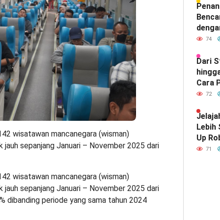
Hubun
Penan
India
Benca
denga
74
Dari 
hingga
Cara P
Meray
72
Satu d
Indone
Jelaja
Lebih
142 wisatawan mancanegara (wisman)
Up Ro
k jauh sepanjang Januari – November 2025 dari
Kebut
71
142 wisatawan mancanegara (wisman)
k jauh sepanjang Januari – November 2025 dari
% dibanding periode yang sama tahun 2024