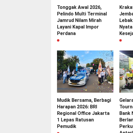
Tonggak Awal 2026,
Kraka
Pelindo Multi Terminal
Jemba
Jamrud Nilam Mirah
Lebak
Layani Kapal Impor
Nyata
Perdana
Kesej
Mudik Bersama, Berbagi
Gelar
Harapan 2026: BRI
Tourn
Regional Office Jakarta
Bank
1 Lepas Ratusan
Berla
Pemudik
Perku
Antar