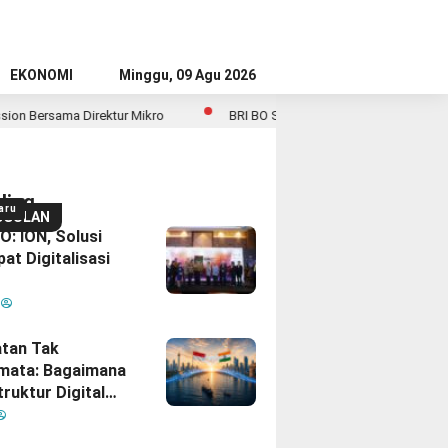
EKONOMI
Minggu, 09 Agu 2026
 Direktur Mikro
BRI BO Sudirman Semanggi Gelar Simulasi BCM, Pe
ding
aru
GGULAN
: ION, Solusi
at Digitalisasi
M
tan Tak
mata: Bagaimana
truktur Digital
Diam
inisikan Ulang