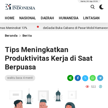
Kamis, 06 Agu 2026
HOME
NASIONAL
DAERAH
HUMANESIA
LINTASAN
T
ningkat 13%
deGadai Buka Cabang di Pasar Mobil Kemayoran, Kucur
Beranda
Berita
Tips Meningkatkan
Produktivitas Kerja di Saat
Berpuasa
waktu baca 4 menit
522