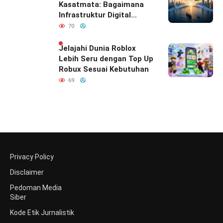
Kasatmata: Bagaimana
Infrastruktur Digital
Diam-Diam
70
Mendefinisikan Ulang
Hubungan Indonesia–
Jelajahi Dunia Roblox
India
Lebih Seru dengan Top Up
Robux Sesuai Kebutuhan
69
Privacy Policy
Disclaimer
Pedoman Media
Siber
Kode Etik Jurnalistik