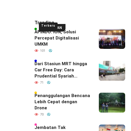
Trending
Terbaru
UNGGULAN
APINDO: ION, Solusi
Percepat Digitalisasi
UMKM
101
Dari Stasiun MRT hingga
Car Free Day: Cara
Prudential Syariah
Merayakan yang Nomor
71
Satu di Hati Keluarga
Indonesia
Penanggulangan Bencana
Lebih Cepat dengan
Drone
70
Jembatan Tak