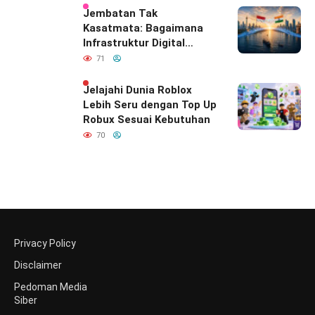
Indonesia
Jembatan Tak
Kasatmata: Bagaimana
Infrastruktur Digital
Diam-Diam
71
Mendefinisikan Ulang
Hubungan Indonesia–
Jelajahi Dunia Roblox
India
Lebih Seru dengan Top Up
Robux Sesuai Kebutuhan
70
Privacy Policy
Disclaimer
Pedoman Media
Siber