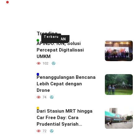
Trending
Terbaru
UNGGULAN
APINDO: ION, Solusi
Percepat Digitalisasi
UMKM
102
Penanggulangan Bencana
Lebih Cepat dengan
Drone
74
Dari Stasiun MRT hingga
Car Free Day: Cara
Prudential Syariah
Merayakan yang Nomor
72
Satu di Hati Keluarga