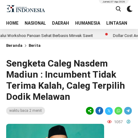
Jumat, 07 Agu 2026
HOME
NASIONAL
DAERAH
HUMANESIA
LINTASAN
T
kshop Pangan Sehat Berbasis Minyak Sawit
Dollar Cost Averagin
Beranda
Berita
Sengketa Caleg Nasdem
Madiun : Incumbent Tidak
Terima Kalah, Caleg Terpilih
Dodik Melawan
waktu baca 2 menit
1057