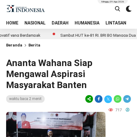
Minggu, 09 Agu 2026
HOME
NASIONAL
DAERAH
HUMANESIA
LINTASAN
T
 yang Berdampak
Sambut HUT ke-81 RI, BRI BO Mangga Dua Semara
Beranda
Berita
Ananta Wahana Siap
Mengawal Aspirasi
Masyarakat Banten
waktu baca 2 menit
717