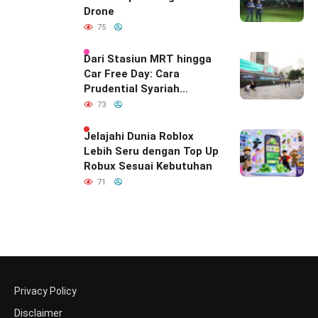
Drone
75
Dari Stasiun MRT hingga
Car Free Day: Cara
Prudential Syariah
Merayakan yang Nomor
73
Satu di Hati Keluarga
Indonesia
Jelajahi Dunia Roblox
Lebih Seru dengan Top Up
Robux Sesuai Kebutuhan
71
Privacy Policy
Disclaimer