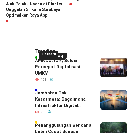
Ajak Pelaku Usaha di Cluster
Unggulan Srikana Surabaya
Optimalkan Raya App
Trending
Terbaru
UNGGULAN
APINDO: ION, Solusi
Percepat Digitalisasi
UMKM
104
Jembatan Tak
Kasatmata: Bagaimana
Infrastruktur Digital
Diam-Diam
78
Mendefinisikan Ulang
Hubungan Indonesia–
Penanggulangan Bencana
India
Lebih Cepat dengan