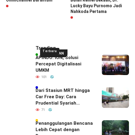
Omnichannel Barantum
Bulan Kemerdekaan, Dr.
Lucky Bayu Purnomo Jadi
Nahkoda Pertama
Trending
Terbaru
UNGGULAN
APINDO: ION, Solusi
Percepat Digitalisasi
UMKM
101
Dari Stasiun MRT hingga
Car Free Day: Cara
Prudential Syariah
Merayakan yang Nomor
71
Satu di Hati Keluarga
Indonesia
Penanggulangan Bencana
Lebih Cepat dengan