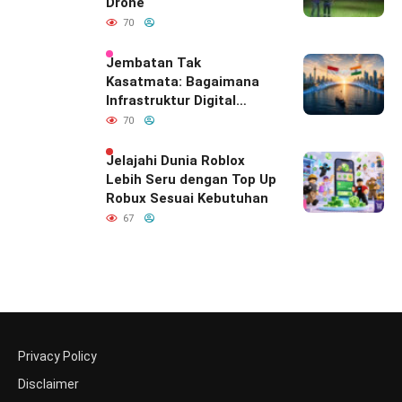
Drone
70
Jembatan Tak
Kasatmata: Bagaimana
Infrastruktur Digital
Diam-Diam
70
Mendefinisikan Ulang
Hubungan Indonesia–
Jelajahi Dunia Roblox
India
Lebih Seru dengan Top Up
Robux Sesuai Kebutuhan
67
Privacy Policy
Disclaimer