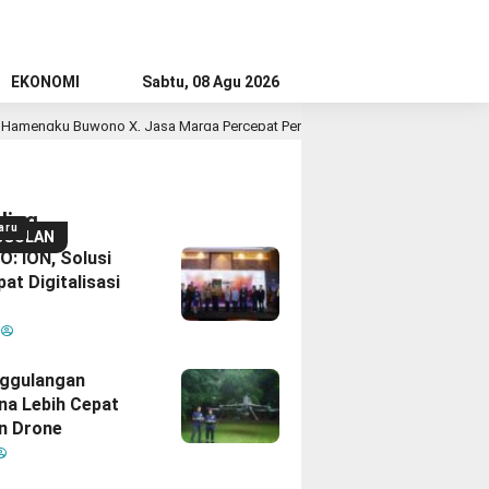
EKONOMI
Sabtu, 08 Agu 2026
wono X, Jasa Marga Percepat Pengembangan Akses Bokoharjo Tol Jogja-Solo
ding
aru
GGULAN
: ION, Solusi
at Digitalisasi
M
ggulangan
na Lebih Cepat
n Drone