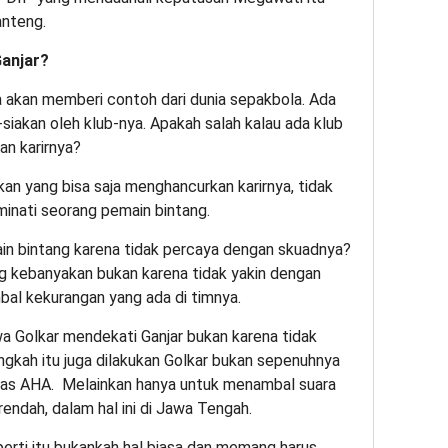
anteng.
Ganjar?
 akan memberi contoh dari dunia sepakbola. Ada
siakan oleh klub-nya. Apakah salah kalau ada klub
an karirnya?
akan yang bisa saja menghancurkan karirnya, tidak
minati seorang pemain bintang.
n bintang karena tidak percaya dengan skuadnya?
g kebanyakan bukan karena tidak yakin dengan
al kekurangan yang ada di timnya.
wa Golkar mendekati Ganjar bukan karena tidak
ngkah itu juga dilakukan Golkar bukan sepenuhnya
tas AHA.
Melainkan hanya untuk menambal suara
rendah, dalam hal ini di Jawa Tengah.
perti itu bukankah hal biasa dan memang harus