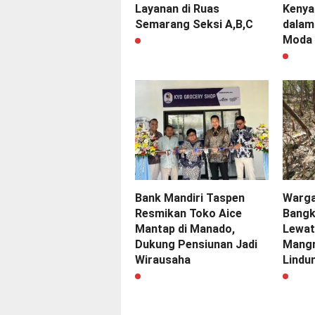
Layanan di Ruas
Kenya
Semarang Seksi A,B,C
dalam
Moda
Bank Mandiri Taspen
Warga
Resmikan Toko Aice
Bangk
Mantap di Manado,
Lewat 
Dukung Pensiunan Jadi
Mangr
Wirausaha
Lindu