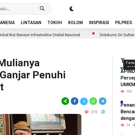
ANESIA
LINTASAN
TOKOH
KOLOM
INSPIRASI
PILPRES
n Infrastruktur Digital Nasional
Didukung Sri Sultan Hamengku Bu
 Mulianya
Tren
Terb
UN
APINDO
Ganjar Penuhi
Percep
at
UMK
103
Penan
Benca
372
denga
74