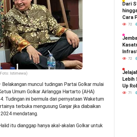
Dari 
hingga
Cara P
Meray
72
Satu d
Indone
Jemba
Kasat
Infras
Diam-
72
Mendef
Hubun
Jelaja
Foto: Istimewa)
India
Lebih
 Belakangan muncul tudingan Partai Golkar mulai
Up Ro
 Ketua Umum Golkar Airlangga Hartarto (AHA)
Kebut
71
4. Tudingan ini bermula dari pernyataan Waketum
rtainya terbuka mengusung Ganjar jika diabaikan
) 2024 mendatang.
Halid itu dianggap hanya akal-akalan Golkar untuk