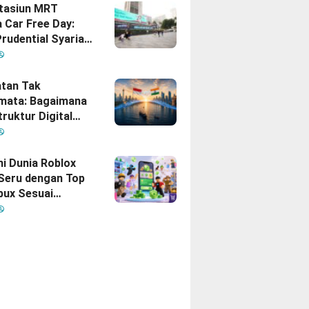
Stasiun MRT
 Car Free Day:
rudential Syariah
akan yang Nomor
i Hati Keluarga
sia
tan Tak
mata: Bagaimana
truktur Digital
Diam
inisikan Ulang
gan Indonesia–
hi Dunia Roblox
 Seru dengan Top
bux Sesuai
uhan