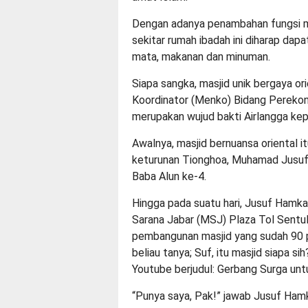
Dengan adanya penambahan fungsi mas
sekitar rumah ibadah ini diharap dap
mata, makanan dan minuman.
Siapa sangka, masjid unik bergaya ori
Koordinator (Menko) Bidang Perekono
merupakan wujud bakti Airlangga ke
Awalnya, masjid bernuansa oriental i
keturunan Tionghoa, Muhamad Jusuf 
Baba Alun ke-4.
Hingga pada suatu hari, Jusuf Hamk
Sarana Jabar (MSJ) Plaza Tol Sentul
pembangunan masjid yang sudah 90 pe
beliau tanya; Suf, itu masjid siapa s
Youtube berjudul: Gerbang Surga unt
“Punya saya, Pak!” jawab Jusuf Hamk