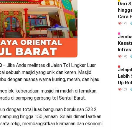
Dari 
hingga
Cara P
Meray
71
Satu d
Indone
Jemba
Kasat
Infras
Diam-
70
Mendef
ID–
Jika Anda melintas di Jalan Tol Lingkar Luar
Hubun
Jelaja
i sebuah masjid yang unik dan keren. Masjid
India
Lebih
ambu dengan nuansa warna kuning, merah, dan hijau.
Up Ro
Kebut
69
colok, keberadaan masjid ini mudah ditemukan.
rada di samping gerbang tol Sentul Barat.
gun dengan total luas bangunan berukuran 523.2
enampung hingga 150 jamaah. Selain dimanfaatkan
isata religi, membangkitkan keimanan dan ekonomi