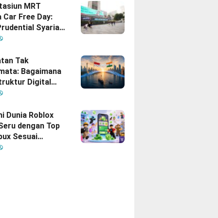
Stasiun MRT
 Car Free Day:
rudential Syariah
akan yang Nomor
i Hati Keluarga
sia
tan Tak
mata: Bagaimana
truktur Digital
Diam
inisikan Ulang
gan Indonesia–
hi Dunia Roblox
 Seru dengan Top
bux Sesuai
uhan