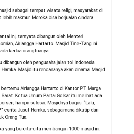
jid sebagai tempat wisata religi, masyarakat di
at lebih makmur. Mereka bisa berjualan cindera
ental ini, ternyata dibangun oleh Menteri
mian, Airlangga Hartarto. Masjid Tine-Tang ini
pada kedua orangtuanya.
tu dibangun oleh pengusaha jalan tol Indonesia
Hamka. Masjid itu rencananya akan dinamai Masjid
a bertemu Airlangga Hartarto di Kantor PT Marga
 Barat. Ketua Umum Partai Golkar itu melihat ada
rsen, hampir selesai. Masjidnya bagus. “Lalu,
ih?” cerita Jusuf Hamka, sebagaimana dikutip dari
uk Orang Tua.
a yang bercita-cita membangun 1000 masjid ini.