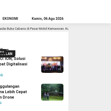
EKONOMI
Kamis, 06 Agu 2026
g di Pasar Mobil Kemayoran, Kucurkan Pinjaman hingga Rp2 Miliar untuk S
ding
aru
GGULAN
: ION, Solusi
at Digitalisasi
M
ggulangan
na Lebih Cepat
n Drone