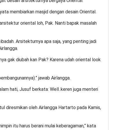
at desain arsitekturnya bergaya Oriental.
yata membiarkan masjid dengan desain Oriental.
arsitektur oriental loh, Pak. Nanti bapak masalah
ibadah. Arsitekturnya apa saja, yang penting jadi
irlangga.
rnya gak diubah kan Pak? Karena udah oriental look
(pembangunannya).” jawab Airlangga.
am hati, Jusuf berkata: Well..keren juga menteri
ul diresmikan oleh Airlangga Hartarto pada Kamis,
mimpin itu harus berani mulai keberagaman,” kata