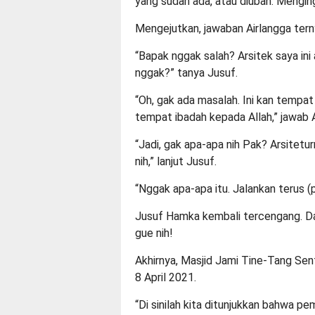
yang sudah ada, atau diubah. Menging
Mengejutkan, jawaban Airlangga tern
“Bapak nggak salah? Arsitek saya ini 
nggak?” tanya Jusuf.
“Oh, gak ada masalah. Ini kan tempat 
tempat ibadah kepada Allah,” jawab A
“Jadi, gak apa-apa nih Pak? Arsitetu
nih,” lanjut Jusuf.
“Nggak apa-apa itu. Jalankan terus 
Jusuf Hamka kembali tercengang. Dal
gue nih!
Akhirnya, Masjid Jami Tine-Tang Sent
8 April 2021.
“Di sinilah kita ditunjukkan bahwa pe