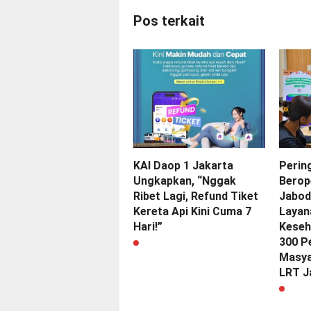
Pos terkait
KAI Daop 1 Jakarta
Perin
Ungkapkan, “Nggak
Berop
Ribet Lagi, Refund Tiket
Jabod
Kereta Api Kini Cuma 7
Layan
Hari!”
Keseh
300 P
Masya
LRT J