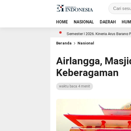
HOME
NASIONAL
DAERAH
HUM
Banking KSku
Semester I 2026, Kinerja Arus Barang PT Pelindo Mul
Beranda
Nasional
Airlangga, Masji
Keberagaman
waktu baca 4 menit