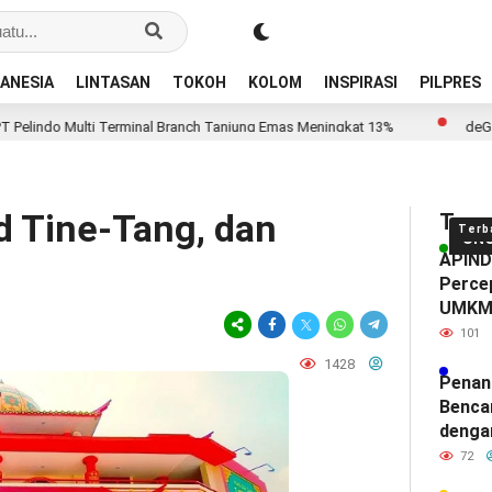
ANESIA
LINTASAN
TOKOH
KOLOM
INSPIRASI
PILPRES
ti Terminal Branch Tanjung Emas Meningkat 13%
deGadai Buka Caban
d Tine-Tang, dan
Tren
Terb
UN
APINDO
Percep
UMK
101
1428
Penan
Benca
denga
72