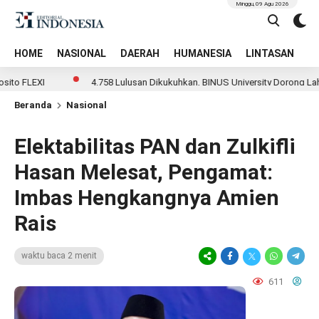
Minggu, 09 Agu 2026
HOME
NASIONAL
DAERAH
HUMANESIA
LINTASAN
T
EXI
4.758 Lulusan Dikukuhkan, BINUS University Dorong Lahirnya 
Beranda
Nasional
Elektabilitas PAN dan Zulkifli
Hasan Melesat, Pengamat:
Imbas Hengkangnya Amien
Rais
waktu baca 2 menit
611