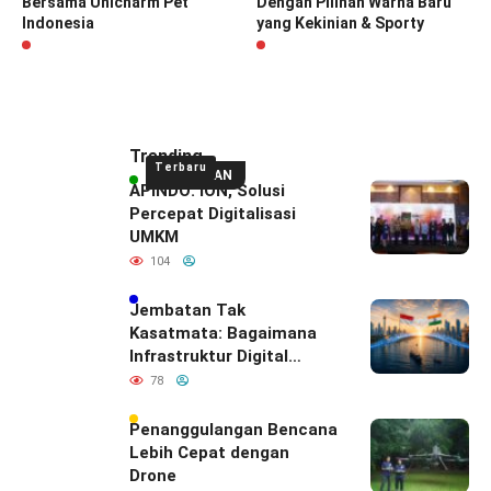
Bersama Unicharm Pet
Dengan Pilihan Warna Baru
Indonesia
yang Kekinian & Sporty
Trending
Terbaru
UNGGULAN
APINDO: ION, Solusi
Percepat Digitalisasi
UMKM
104
Jembatan Tak
Kasatmata: Bagaimana
Infrastruktur Digital
Diam-Diam
78
Mendefinisikan Ulang
Hubungan Indonesia–
Penanggulangan Bencana
India
Lebih Cepat dengan
Drone