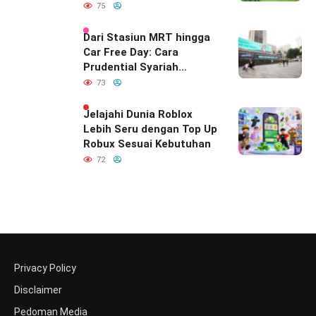
75
Dari Stasiun MRT hingga
Car Free Day: Cara
Prudential Syariah
Merayakan yang Nomor
73
Satu di Hati Keluarga
Indonesia
Jelajahi Dunia Roblox
Lebih Seru dengan Top Up
Robux Sesuai Kebutuhan
72
Privacy Policy
Disclaimer
Pedoman Media