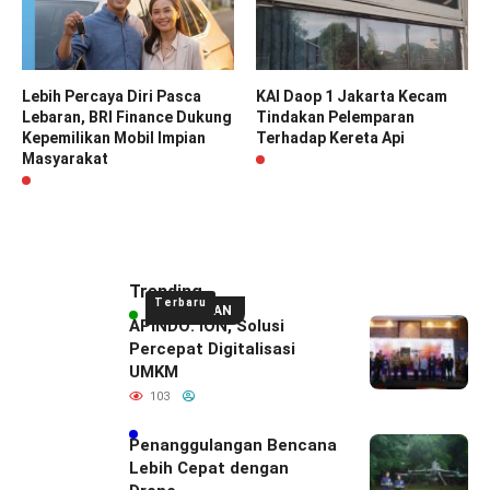
Lebih Percaya Diri Pasca
KAI Daop 1 Jakarta Kecam
Lebaran, BRI Finance Dukung
Tindakan Pelemparan
Kepemilikan Mobil Impian
Terhadap Kereta Api
Masyarakat
Trending
Terbaru
UNGGULAN
APINDO: ION, Solusi
Percepat Digitalisasi
UMKM
103
Penanggulangan Bencana
Lebih Cepat dengan