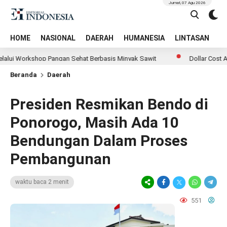
Jumat, 07 Agu 2026
HOME
NASIONAL
DAERAH
HUMANESIA
LINTASAN
T
rkshop Pangan Sehat Berbasis Minyak Sawit
Dollar Cost Averagin
Beranda
Daerah
Presiden Resmikan Bendo di
Ponorogo, Masih Ada 10
Bendungan Dalam Proses
Pembangunan
waktu baca 2 menit
551