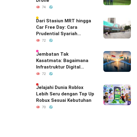
Drone
74
Dari Stasiun MRT hingga
Car Free Day: Cara
Prudential Syariah
Merayakan yang Nomor
72
Satu di Hati Keluarga
Indonesia
Jembatan Tak
Kasatmata: Bagaimana
Infrastruktur Digital
Diam-Diam
72
Mendefinisikan Ulang
Hubungan Indonesia–
Jelajahi Dunia Roblox
India
Lebih Seru dengan Top Up
Robux Sesuai Kebutuhan
70