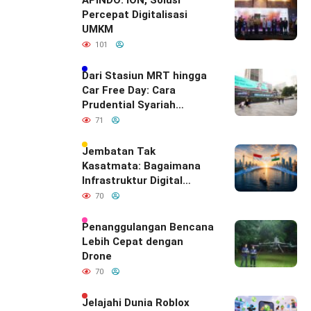
APINDO: ION, Solusi
Percepat Digitalisasi
UMKM
101
Dari Stasiun MRT hingga
Car Free Day: Cara
Prudential Syariah
Merayakan yang Nomor
71
Satu di Hati Keluarga
Indonesia
Jembatan Tak
Kasatmata: Bagaimana
Infrastruktur Digital
Diam-Diam
70
Mendefinisikan Ulang
Hubungan Indonesia–
Penanggulangan Bencana
India
Lebih Cepat dengan
Drone
70
Jelajahi Dunia Roblox