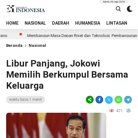
Kamis, 06 Agu 2026
HOME
NASIONAL
DAERAH
HUMANESIA
LINTASAN
T
Membangun Masa Depan Riset dan Teknologi, Pembangunan Gedung L
Beranda
Nasional
Libur Panjang, Jokowi
Memilih Berkumpul Bersama
Keluarga
waktu baca 1 menit
471