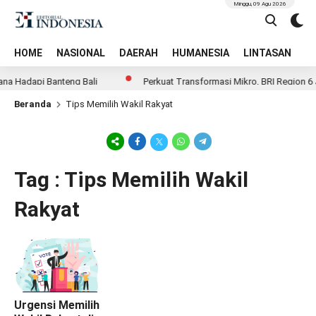
Minggu, 09 Agu 2026
HOME
NASIONAL
DAERAH
HUMANESIA
LINTASAN
T
na Hadapi Banteng Bali
Perkuat Transformasi Mikro, BRI Region 6 
Beranda
Tips Memilih Wakil Rakyat
Tag : Tips Memilih Wakil
Rakyat
Urgensi Memilih