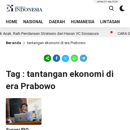
Jumat, 07 Agu 2026
HOME
NASIONAL
DAERAH
HUMANESIA
LINTASAN
T
k Anak, Raih Pendanaan Strategis dari Hasan VC Singapura
CARA G
Beranda
tantangan ekonomi di era Prabowo
Tag : tantangan ekonomi di
era Prabowo
Survei IPO