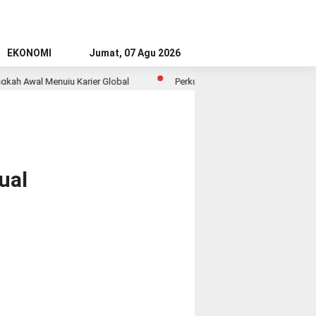
EKONOMI
Jumat, 07 Agu 2026
h Awal Menuju Karier Global
Perkuat Ketahanan Pangan dan Energi N
ual