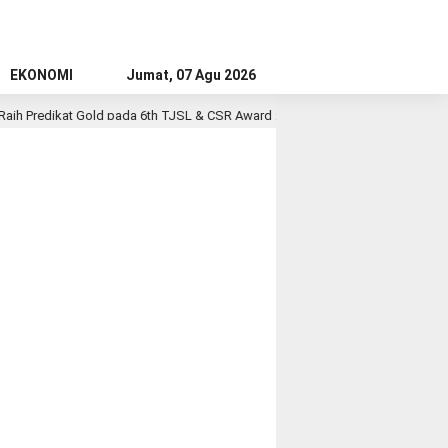
EKONOMI
Jumat, 07 Agu 2026
h Predikat Gold pada 6th TJSL & CSR Award 2026
PT RPN, Entitas