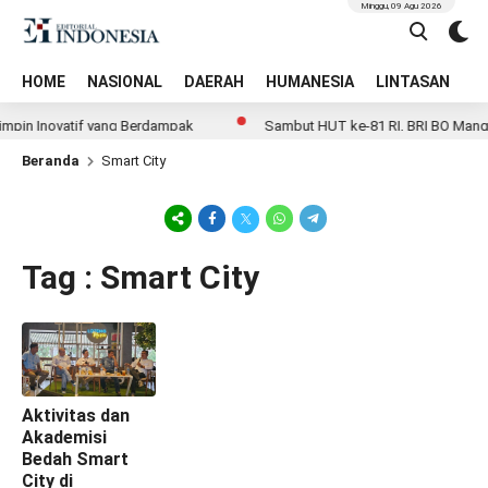
Minggu, 09 Agu 2026
HOME
NASIONAL
DAERAH
HUMANESIA
LINTASAN
T
mpin Inovatif yang Berdampak
Sambut HUT ke-81 RI, BRI BO Mang
Beranda
Smart City
Tag : Smart City
Aktivitas dan
Akademisi
Bedah Smart
City di