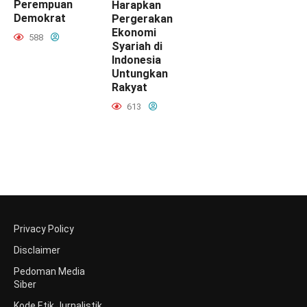
Perempuan
Harapkan
Demokrat
Pergerakan
Ekonomi
588
Syariah di
Indonesia
Untungkan
Rakyat
613
Privacy Policy
Disclaimer
Pedoman Media
Siber
Kode Etik Jurnalistik