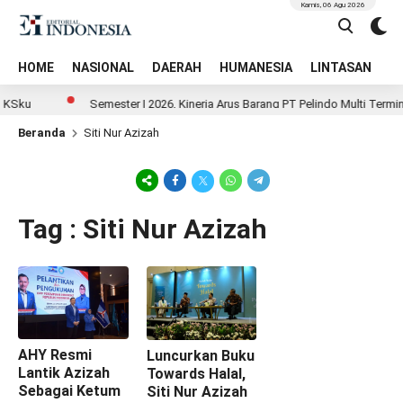
Kamis, 06 Agu 2026
HOME
NASIONAL
DAERAH
HUMANESIA
LINTASAN
T
 KSku
Semester I 2026, Kinerja Arus Barang PT Pelindo Multi Termi
Beranda
Siti Nur Azizah
Tag : Siti Nur Azizah
AHY Resmi
Luncurkan Buku
Lantik Azizah
Towards Halal,
Sebagai Ketum
Siti Nur Azizah