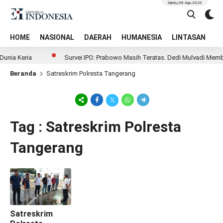
Sabtu, 08 Agu 2026
HOME
NASIONAL
DAERAH
HUMANESIA
LINTASAN
T
unia Kerja
Survei IPO: Prabowo Masih Teratas, Dedi Mulyadi Memba
Beranda
Satreskrim Polresta Tangerang
Tag : Satreskrim Polresta
Tangerang
Satreskrim