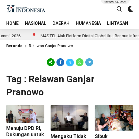
Sabtu, 08 Agu 2026
HOME
NASIONAL
DAERAH
HUMANESIA
LINTASAN
T
ummit 2026
MASTEL Ajak Platform Digital Global Ikut Bangun Infrastr
Beranda
Relawan Ganjar Pranowo
Tag : Relawan Ganjar
Pranowo
Menuju DPD RI,
Dukungan untuk
Mengaku Tidak
Sibuk