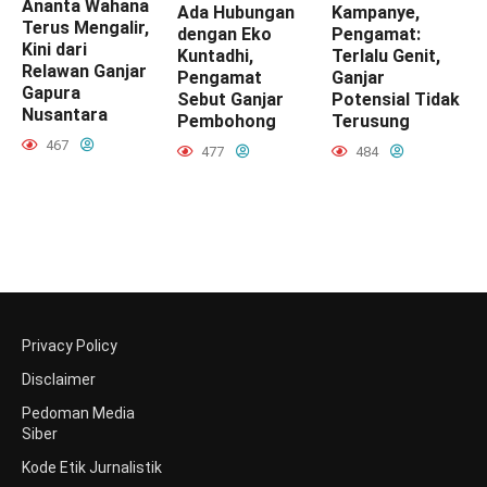
Ananta Wahana
Ada Hubungan
Kampanye,
Terus Mengalir,
dengan Eko
Pengamat:
Kini dari
Kuntadhi,
Terlalu Genit,
Relawan Ganjar
Pengamat
Ganjar
Gapura
Sebut Ganjar
Potensial Tidak
Nusantara
Pembohong
Terusung
467
477
484
Privacy Policy
Disclaimer
Pedoman Media
Siber
Kode Etik Jurnalistik