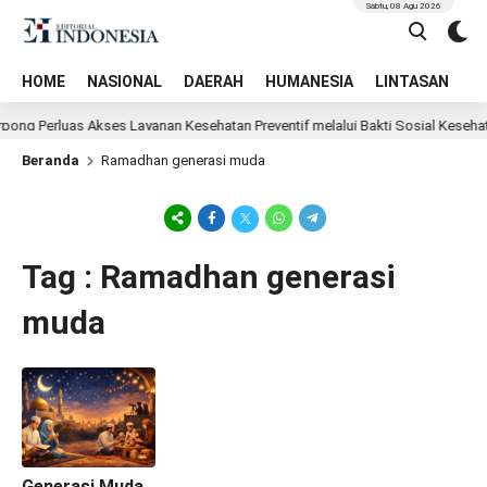
Sabtu, 08 Agu 2026
HOME
NASIONAL
DAERAH
HUMANESIA
LINTASAN
T
pong Perluas Akses Layanan Kesehatan Preventif melalui Bakti Sosial Kesehat
Beranda
Ramadhan generasi muda
Tag : Ramadhan generasi
muda
Generasi Muda