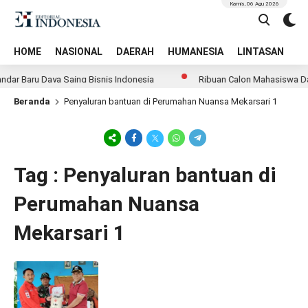
Kamis, 06 Agu 2026
HOME
NASIONAL
DAERAH
HUMANESIA
LINTASAN
T
ar Baru Daya Saing Bisnis Indonesia
Ribuan Calon Mahasiswa Data
Beranda
Penyaluran bantuan di Perumahan Nuansa Mekarsari 1
Tag : Penyaluran bantuan di
Perumahan Nuansa
Mekarsari 1