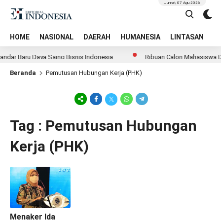
Jumat, 07 Agu 2026
HOME
NASIONAL
DAERAH
HUMANESIA
LINTASAN
T
dar Baru Daya Saing Bisnis Indonesia
Ribuan Calon Mahasiswa Dat
Beranda
Pemutusan Hubungan Kerja (PHK)
Tag : Pemutusan Hubungan
Kerja (PHK)
Menaker Ida