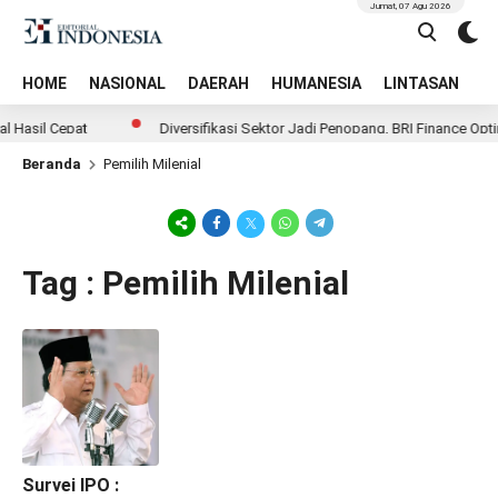
Jumat, 07 Agu 2026
HOME
NASIONAL
DAERAH
HUMANESIA
LINTASAN
T
 Hasil Cepat
Diversifikasi Sektor Jadi Penopang, BRI Finance Optim
Beranda
Pemilih Milenial
Tag : Pemilih Milenial
Survei IPO :