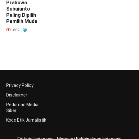
Prabowo
Subaianto
Paling Dipilih
Pemilih Muda
682
Privacy Policy
Disclaimer
Pedoman Media
Siber
Kode Etik Jurnalistik
Editorial Indonesia - Merawat Kebhinekaan Indonesia